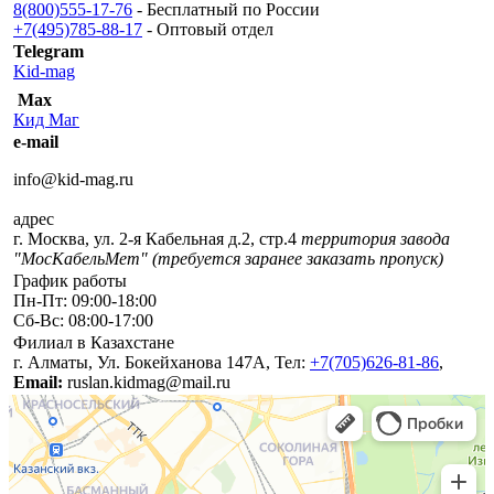
8(800)555-17-76
- Бесплатный по России
+7(495)785-88-17
- Оптовый отдел
Telegram
Kid-mag
Мах
Кид Маг
e-mail
info@kid-mag.ru
адрес
г.
Москва
,
ул. 2-я Кабельная д.2, стр.4
территория завода
"МосКабельМет" (требуется заранее заказать пропуск)
График работы
Пн-Пт: 09:00-18:00
Сб-Вс: 08:00-17:00
Филиал в Казахстане
г.
Алматы
,
Ул. Бокейханова 147А
, Тел:
+7(705)626-81-86
,
Email:
ruslan.kidmag@mail.ru