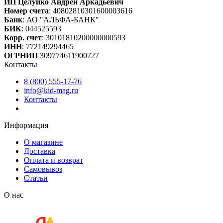
ИП Целуйко Андрей Аркадьевич
Номер счета
: 40802810301600003616
Банк
: АО "АЛЬФА-БАНК"
БИК
: 044525593
Корр. счет
: 30101810200000000593
ИНН
: 772149294465
ОГРНИП
309774611900727
Контакты
8 (800) 555-17-76
info@kid-mag.ru
Контакты
Информация
О магазине
Доставка
Оплата и возврат
Самовывоз
Статьи
О нас