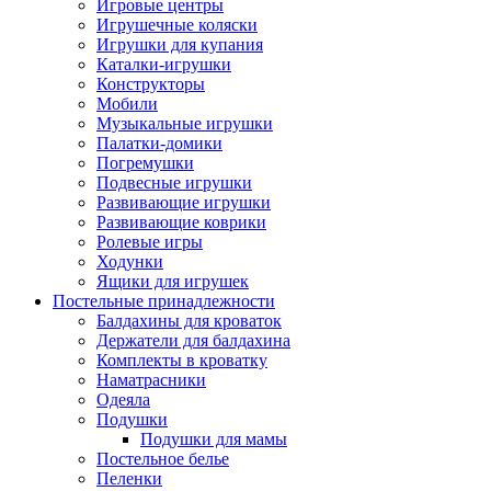
Игровые центры
Игрушечные коляски
Игрушки для купания
Каталки-игрушки
Конструкторы
Мобили
Музыкальные игрушки
Палатки-домики
Погремушки
Подвесные игрушки
Развивающие игрушки
Развивающие коврики
Ролевые игры
Ходунки
Ящики для игрушек
Постельные принадлежности
Балдахины для кроваток
Держатели для балдахина
Комплекты в кроватку
Наматрасники
Одеяла
Подушки
Подушки для мамы
Постельное белье
Пеленки