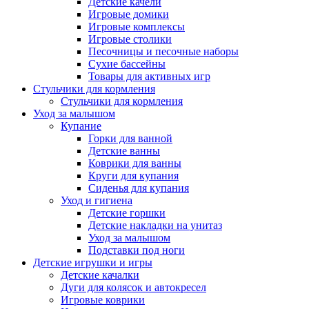
Детские качели
Игровые домики
Игровые комплексы
Игровые столики
Песочницы и песочные наборы
Сухие бассейны
Товары для активных игр
Стульчики для кормления
Стульчики для кормления
Уход за малышом
Купание
Горки для ванной
Детские ванны
Коврики для ванны
Круги для купания
Сиденья для купания
Уход и гигиена
Детские горшки
Детские накладки на унитаз
Уход за малышом
Подставки под ноги
Детские игрушки и игры
Детские качалки
Дуги для колясок и автокресел
Игровые коврики