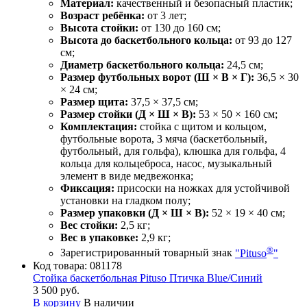
Материал:
качественный и безопасный пластик;
Возраст ребёнка:
от 3 лет;
Высота стойки:
от 130 до 160 см;
Высота до баскетбольного кольца:
от 93 до 127
см;
Диаметр баскетбольного кольца:
24,5 см;
Размер футбольных ворот (Ш × В × Г):
36,5 × 30
× 24 см;
Размер щита:
37,5 × 37,5 см;
Размер стойки (Д × Ш × В):
53 × 50 × 160 см;
Комплектация:
стойка с щитом и кольцом,
футбольные ворота, 3 мяча (баскетбольный,
футбольный, для гольфа), клюшка для гольфа, 4
кольца для кольцеброса, насос, музыкальный
элемент в виде медвежонка;
Фиксация:
присоски на ножках для устойчивой
установки на гладком полу;
Размер упаковки (Д × Ш × В):
52 × 19 × 40 см;
Вес стойки:
2,5 кг;
Вес в упаковке:
2,9 кг;
®
Зарегистрированный товарный знак
"Pituso
"
Код товара:
081178
Стойка баскетбольная Pituso Птичка Blue/Синий
3 500 руб.
В корзину
В наличии