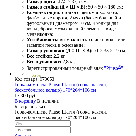
Размер щита:
37,5 × 37,5 см;
Размер стойки (Д × Ш × В):
50 × 50 × 160 см;
Комплектация:
стойка с щитом и кольцом,
футбольные ворота, 2 мяча (баскетбольный и
футбольный) диаметром 10 см, 4 кольца для
кольцеброса, музыкальный элемент в виде
медвежонка;
Устойчивость:
возможность заливки воды или
засыпки песка в основание;
Размер упаковки (Д × Ш × В):
51 × 38 × 19 см;
Вес стойки:
2,2 кг;
Вес в упаковке:
2,8 кг;
®
Зарегистрированный товарный знак
"Pituso
"
Код товара:
073653
Горка-комплекс Pituso Шаттл (горка, качели,
баскетбольное кольцо) 170*204*106 см
13 300 руб.
В корзину
В наличии
Быстрый заказ
Горка-комплекс Pituso Шаттл (горка, качели,
баскетбольное кольцо) 170*204*106 см
Заказать