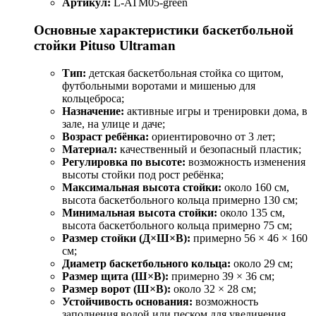
Артикул:
L-ATM05-green
Основные характеристики баскетбольной
стойки Pituso Ultraman
Тип:
детская баскетбольная стойка со щитом,
футбольными воротами и мишенью для
кольцеброса;
Назначение:
активные игры и тренировки дома, в
зале, на улице и даче;
Возраст ребёнка:
ориентировочно от 3 лет;
Материал:
качественный и безопасный пластик;
Регулировка по высоте:
возможность изменения
высоты стойки под рост ребёнка;
Максимальная высота стойки:
около 160 см,
высота баскетбольного кольца примерно 130 см;
Минимальная высота стойки:
около 135 см,
высота баскетбольного кольца примерно 75 см;
Размер стойки (Д×Ш×В):
примерно 56 × 46 × 160
см;
Диаметр баскетбольного кольца:
около 29 см;
Размер щита (Ш×В):
примерно 39 × 36 см;
Размер ворот (Ш×В):
около 32 × 28 см;
Устойчивость основания:
возможность
заполнения водой или песком для увеличения