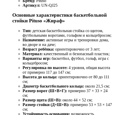
Бренд:
Pituso
Артикул:
UN-QJ25
Основные характеристики баскетбольной
стойки Pituso «Жираф»
Тип:
детская баскетбольная стойка со щитом,
футбольными воротами, гольфом и кольцебросом;
Назначение:
активные игры и тренировки дома,
во дворе и на даче;
Возраст ребёнка:
ориентировочно от 3 лет;
Материал:
качественный и безопасный пластик;
Варианты игр:
баскетбол, футбол, гольф, игра с
кольцебросом;
Регулировка по высоте:
4 уровня, общая высота
от примерно 117 до 147 см;
Высота до кольца:
ориентировочно от 80 до 111
см;
Диаметр баскетбольного кольца:
около 21,5 см;
Размер ворот (Ш×В×Г):
примерно 37 × 33 × 24
см;
Размер щита (Ш×В):
около 44 × 52 см;
Размер стойки (Д×Ш×В):
примерно 53 × 53 × 147
см;
Устойчивость основания:
возможность