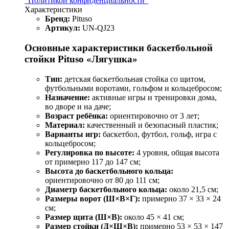
"Политикой конфиденциальности"
Характеристики
Бренд:
Pituso
Артикул:
UN-QJ23
Основные характеристики баскетбольной
стойки Pituso «Лягушка»
Тип:
детская баскетбольная стойка со щитом,
футбольными воротами, гольфом и кольцебросом;
Назначение:
активные игры и тренировки дома,
во дворе и на даче;
Возраст ребёнка:
ориентировочно от 3 лет;
Материал:
качественный и безопасный пластик;
Варианты игр:
баскетбол, футбол, гольф, игра с
кольцебросом;
Регулировка по высоте:
4 уровня, общая высота
от примерно 117 до 147 см;
Высота до баскетбольного кольца:
ориентировочно от 80 до 111 см;
Диаметр баскетбольного кольца:
около 21,5 см;
Размеры ворот (Ш×В×Г):
примерно 37 × 33 × 24
см;
Размер щита (Ш×В):
около 45 × 41 см;
Размер стойки (Д×Ш×В):
примерно 53 × 53 × 147