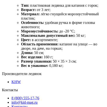
Тип:
пластиковая ледянка для катания с горок;
Возраст:
от 3 лет;
Материал:
лёгко гнущийся морозоустойчивый
пластик;
Особенность:
удобная ручка в форме головы
животного;
Морозоустойчивость:
до -20 °C;
Максимально допустимый вес:
50 кг;
Цвет:
в ассортименте;
Область применения:
катание на улице — во
дворе, на даче, на горках;
Длина:
50 см;
Вес изделия:
160 г;
Размер упаковки:
50 × 35 × 3 см;
Вес в упаковке:
0,180 кг;
Производители ледянок
KHW
Контакты
8 (800) 555-17-76
info@kid-mag.ru
Контакты