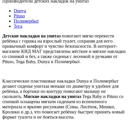
Производители детских накладок на унитаз
Dunya
Pituso
Полимербыт
Тега
Детские накладки на унитаз
помогают мягко перевести
ребёнка с горшка на взрослый туалет, сохраняя для него
привычный комфорт и чувство безопасности. В интернет-
магазине КИД МАГ представлены жёсткие и мягкие накладки
со спинкой и без, а также сиденья с лесенкой и ручками от
Pituso, Tega Baby, Dunya и Полимербыт.
Классические пластиковые накладки Dunya и Полимербыт
делают сиденье унитаза меньше по диаметру и удобнее для
ребёнка, а бортики по контуру помогают малышу не
скользить.
Мягкие накладки на унитаз
Tega Baby и Pituso со
спинкой оснащены мягким сиденьем из вспененного
материала и яркими рисунками (Совы, Лисёнок, Мишки,
Кролики и др.), что помогает ребёнку быстрее принять новый
формат туалета и не бояться высоты.