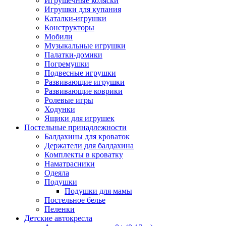
Игрушечные коляски
Игрушки для купания
Каталки-игрушки
Конструкторы
Мобили
Музыкальные игрушки
Палатки-домики
Погремушки
Подвесные игрушки
Развивающие игрушки
Развивающие коврики
Ролевые игры
Ходунки
Ящики для игрушек
Постельные принадлежности
Балдахины для кроваток
Держатели для балдахина
Комплекты в кроватку
Наматрасники
Одеяла
Подушки
Подушки для мамы
Постельное белье
Пеленки
Детские автокресла