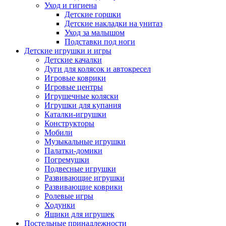
Уход и гигиена
Детские горшки
Детские накладки на унитаз
Уход за малышом
Подставки под ноги
Детские игрушки и игры
Детские качалки
Дуги для колясок и автокресел
Игровые коврики
Игровые центры
Игрушечные коляски
Игрушки для купания
Каталки-игрушки
Конструкторы
Мобили
Музыкальные игрушки
Палатки-домики
Погремушки
Подвесные игрушки
Развивающие игрушки
Развивающие коврики
Ролевые игры
Ходунки
Ящики для игрушек
Постельные принадлежности