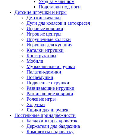
Уход за малышом
Подставки под ноги
Детские игрушки и игры
Детские качалки
Дуги для колясок и автокресел
Игровые коврики
Игровые центры
Игрушечные коляски
Игрушки для купания
Каталки-игрушки
Конструкторы
Мобили
Музыкальные игрушки
Палатки-домики
Погремушки
Подвесные игрушки
Развивающие игрушки
Развивающие коврики
Ролевые игры
Ходунки
Ящики для игрушек
Постельные принадлежности
Балдахины для кроваток
Держатели для балдахина
Комплекты в кроватку