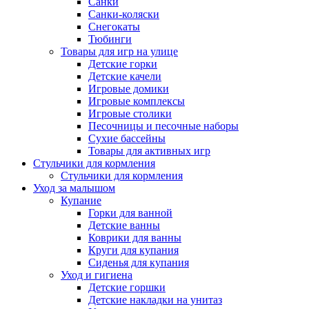
Санки
Санки-коляски
Снегокаты
Тюбинги
Товары для игр на улице
Детские горки
Детские качели
Игровые домики
Игровые комплексы
Игровые столики
Песочницы и песочные наборы
Сухие бассейны
Товары для активных игр
Стульчики для кормления
Стульчики для кормления
Уход за малышом
Купание
Горки для ванной
Детские ванны
Коврики для ванны
Круги для купания
Сиденья для купания
Уход и гигиена
Детские горшки
Детские накладки на унитаз