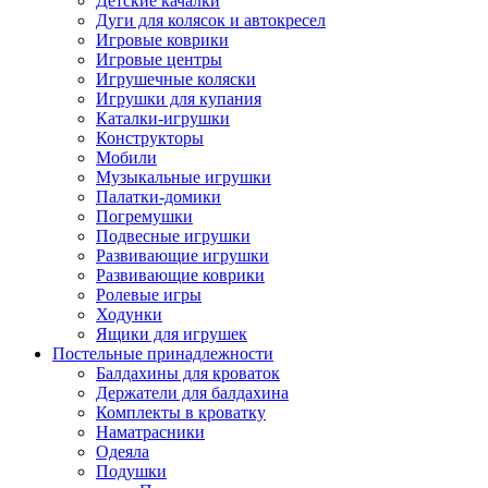
Детские качалки
Дуги для колясок и автокресел
Игровые коврики
Игровые центры
Игрушечные коляски
Игрушки для купания
Каталки-игрушки
Конструкторы
Мобили
Музыкальные игрушки
Палатки-домики
Погремушки
Подвесные игрушки
Развивающие игрушки
Развивающие коврики
Ролевые игры
Ходунки
Ящики для игрушек
Постельные принадлежности
Балдахины для кроваток
Держатели для балдахина
Комплекты в кроватку
Наматрасники
Одеяла
Подушки