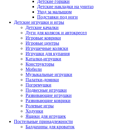
Детские горшки
Детские накладки на унитаз
Уход за малышом
Подставки под ноги
Детские игрушки и игры
Детские качалки
Дуги для колясок и автокресел
Игровые коврики
Игровые центры
Игрушечные коляски
Игрушки для купания
Каталки-игрушки
Конструкторы
Мобили
Музыкальные игрушки
Палатки-домики
Погремушки
Подвесные игрушки
Развивающие игрушки
Развивающие коврики
Ролевые игры
Ходунки
Ящики для игрушек
Постельные принадлежности
Балдахины для кроваток