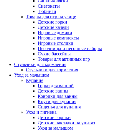
Санки-коляски
Снегокаты
Тюбинги
Товары для игр на улице
Детские горки
Детские качели
Игровые домики
Игровые комплексы
Игровые столики
Песочницы и песочные наборы
Сухие бассейны
Товары для активных игр
Стульчики для кормления
Стульчики для кормления
Уход за малышом
Купание
Горки для ванной
Детские ванны
Коврики для ванны
Круги для купания
Сиденья для купания
Уход и гигиена
Детские горшки
Детские накладки на унитаз
Уход за малышом