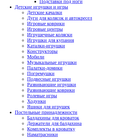
Подставки под ноги
Детские игрушки и игры
Детские качалки
Дуги для колясок и автокресел
Игровые коврики
Игровые центры
Игрушечные коляски
Игрушки для купания
Каталки-игрушки
Конструкторы
Мобили
Музыкальные игрушки
Палатки-домики
Погремушки
Подвесные игрушки
Развивающие игрушки
Развивающие коврики
Ролевые игры
Ходунки
Ящики для игрушек
Постельные принадлежности
Балдахины для кроваток
Держатели для балдахина
Комплекты в кроватку
Наматрасники