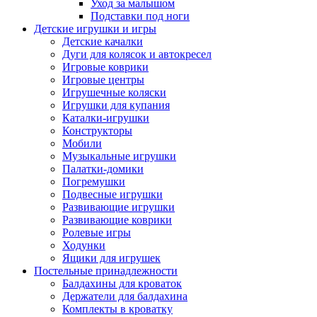
Уход за малышом
Подставки под ноги
Детские игрушки и игры
Детские качалки
Дуги для колясок и автокресел
Игровые коврики
Игровые центры
Игрушечные коляски
Игрушки для купания
Каталки-игрушки
Конструкторы
Мобили
Музыкальные игрушки
Палатки-домики
Погремушки
Подвесные игрушки
Развивающие игрушки
Развивающие коврики
Ролевые игры
Ходунки
Ящики для игрушек
Постельные принадлежности
Балдахины для кроваток
Держатели для балдахина
Комплекты в кроватку