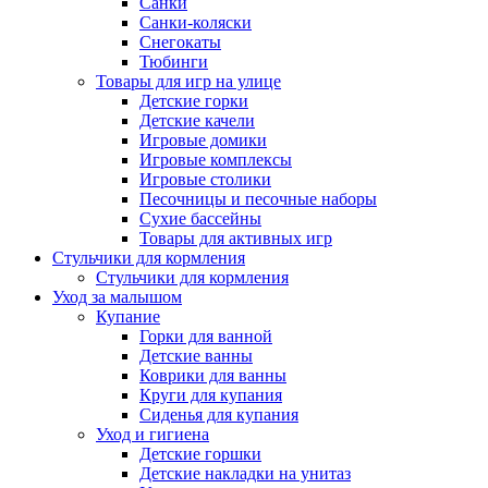
Санки
Санки-коляски
Снегокаты
Тюбинги
Товары для игр на улице
Детские горки
Детские качели
Игровые домики
Игровые комплексы
Игровые столики
Песочницы и песочные наборы
Сухие бассейны
Товары для активных игр
Стульчики для кормления
Стульчики для кормления
Уход за малышом
Купание
Горки для ванной
Детские ванны
Коврики для ванны
Круги для купания
Сиденья для купания
Уход и гигиена
Детские горшки
Детские накладки на унитаз