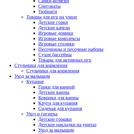
Санки-коляски
Снегокаты
Тюбинги
Товары для игр на улице
Детские горки
Детские качели
Игровые домики
Игровые комплексы
Игровые столики
Песочницы и песочные наборы
Сухие бассейны
Товары для активных игр
Стульчики для кормления
Стульчики для кормления
Уход за малышом
Купание
Горки для ванной
Детские ванны
Коврики для ванны
Круги для купания
Сиденья для купания
Уход и гигиена
Детские горшки
Детские накладки на унитаз
Уход за малышом