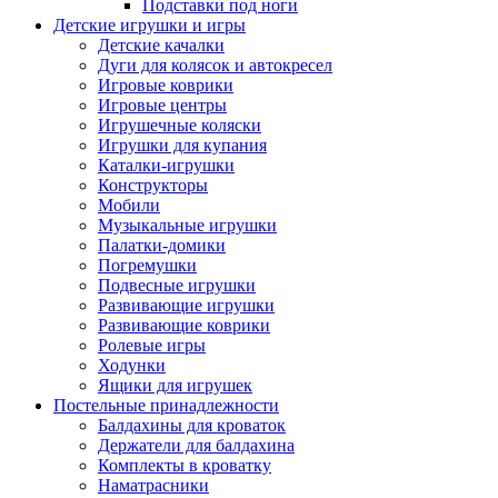
Подставки под ноги
Детские игрушки и игры
Детские качалки
Дуги для колясок и автокресел
Игровые коврики
Игровые центры
Игрушечные коляски
Игрушки для купания
Каталки-игрушки
Конструкторы
Мобили
Музыкальные игрушки
Палатки-домики
Погремушки
Подвесные игрушки
Развивающие игрушки
Развивающие коврики
Ролевые игры
Ходунки
Ящики для игрушек
Постельные принадлежности
Балдахины для кроваток
Держатели для балдахина
Комплекты в кроватку
Наматрасники