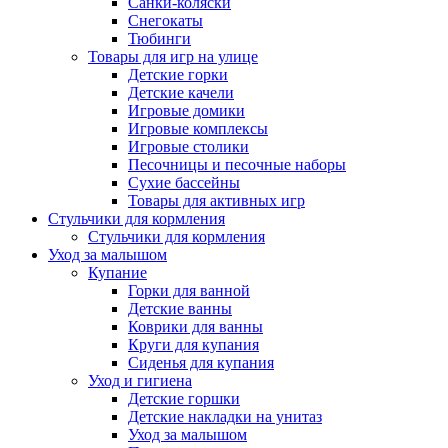
Санки-коляски
Снегокаты
Тюбинги
Товары для игр на улице
Детские горки
Детские качели
Игровые домики
Игровые комплексы
Игровые столики
Песочницы и песочные наборы
Сухие бассейны
Товары для активных игр
Стульчики для кормления
Стульчики для кормления
Уход за малышом
Купание
Горки для ванной
Детские ванны
Коврики для ванны
Круги для купания
Сиденья для купания
Уход и гигиена
Детские горшки
Детские накладки на унитаз
Уход за малышом