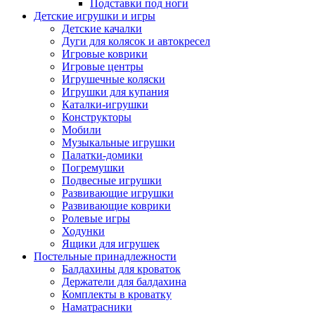
Подставки под ноги
Детские игрушки и игры
Детские качалки
Дуги для колясок и автокресел
Игровые коврики
Игровые центры
Игрушечные коляски
Игрушки для купания
Каталки-игрушки
Конструкторы
Мобили
Музыкальные игрушки
Палатки-домики
Погремушки
Подвесные игрушки
Развивающие игрушки
Развивающие коврики
Ролевые игры
Ходунки
Ящики для игрушек
Постельные принадлежности
Балдахины для кроваток
Держатели для балдахина
Комплекты в кроватку
Наматрасники