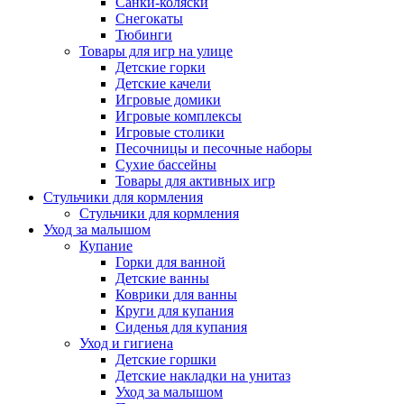
Санки-коляски
Снегокаты
Тюбинги
Товары для игр на улице
Детские горки
Детские качели
Игровые домики
Игровые комплексы
Игровые столики
Песочницы и песочные наборы
Сухие бассейны
Товары для активных игр
Стульчики для кормления
Стульчики для кормления
Уход за малышом
Купание
Горки для ванной
Детские ванны
Коврики для ванны
Круги для купания
Сиденья для купания
Уход и гигиена
Детские горшки
Детские накладки на унитаз
Уход за малышом