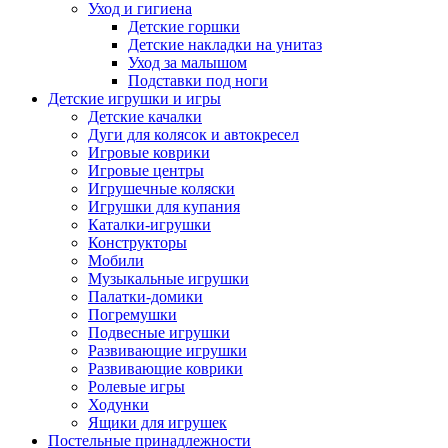
Уход и гигиена
Детские горшки
Детские накладки на унитаз
Уход за малышом
Подставки под ноги
Детские игрушки и игры
Детские качалки
Дуги для колясок и автокресел
Игровые коврики
Игровые центры
Игрушечные коляски
Игрушки для купания
Каталки-игрушки
Конструкторы
Мобили
Музыкальные игрушки
Палатки-домики
Погремушки
Подвесные игрушки
Развивающие игрушки
Развивающие коврики
Ролевые игры
Ходунки
Ящики для игрушек
Постельные принадлежности