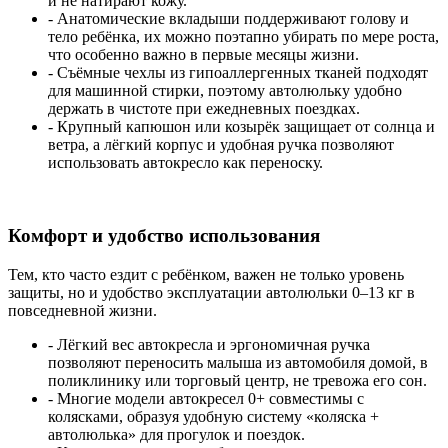
и не натирают кожу.
- Анатомические вкладыши поддерживают голову и
тело ребёнка, их можно поэтапно убирать по мере роста,
что особенно важно в первые месяцы жизни.
- Съёмные чехлы из гипоаллергенных тканей подходят
для машинной стирки, поэтому автолюльку удобно
держать в чистоте при ежедневных поездках.
- Крупный капюшон или козырёк защищает от солнца и
ветра, а лёгкий корпус и удобная ручка позволяют
использовать автокресло как переноску.
Комфорт и удобство использования
Тем, кто часто ездит с ребёнком, важен не только уровень
защиты, но и удобство эксплуатации автолюльки 0–13 кг в
повседневной жизни.
- Лёгкий вес автокресла и эргономичная ручка
позволяют переносить малыша из автомобиля домой, в
поликлинику или торговый центр, не тревожа его сон.
- Многие модели автокресел 0+ совместимы с
колясками, образуя удобную систему «коляска +
автолюлька» для прогулок и поездок.