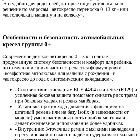
Это удобно для родителей, которые ищут универсальное
решение по запросам «автокресло‑переноска 0–13 кг» или
«автолюлька в машину и на коляску».
Особенности и безопасность автомобильных
кресел группы 0+
Современное детское автокресло 0–13 кг сочетает
продуманную систему безопасности и комфорт для ребёнка,
поэтому в описаниях часто встречаются формулировки
«комфортная автолюлька для малыша с рождения» и
«автокресло до года с анатомическим вкладышем».
- Соответствие стандартам ECE 44/04 или i‑Size (R129) и
усиленная боковая защита помогают снизить риск травм
при боковых ударах и резких манёврах.
- Установка против хода движения с фиксацией на
штатный ремень или на базу Isofix (в зависимости от
модели) уменьшает вероятность ошибок монтажа и
делает ежедневное использование более удобным.
- Внутренние 3‑точечные ремни с мягкими накладками
и регулировкой по высоте надёжно удерживают малыша