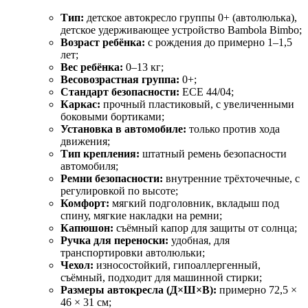
Тип:
детское автокресло группы 0+ (автолюлька),
детское удерживающее устройство Bambola Bimbo;
Возраст ребёнка:
с рождения до примерно 1–1,5
лет;
Вес ребёнка:
0–13 кг;
Весовозрастная группа:
0+;
Стандарт безопасности:
ECE 44/04;
Каркас:
прочный пластиковый, с увеличенными
боковыми бортиками;
Установка в автомобиле:
только против хода
движения;
Тип крепления:
штатный ремень безопасности
автомобиля;
Ремни безопасности:
внутренние трёхточечные, с
регулировкой по высоте;
Комфорт:
мягкий подголовник, вкладыш под
спину, мягкие накладки на ремни;
Капюшон:
съёмный капор для защиты от солнца;
Ручка для переноски:
удобная, для
транспортировки автолюльки;
Чехол:
износостойкий, гипоаллергенный,
съёмный, подходит для машинной стирки;
Размеры автокресла (Д×Ш×В):
примерно 72,5 ×
46 × 31 см;