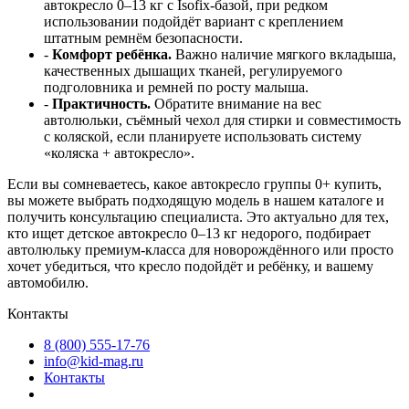
автокресло 0–13 кг с Isofix‑базой, при редком
использовании подойдёт вариант с креплением
штатным ремнём безопасности.
-
Комфорт ребёнка.
Важно наличие мягкого вкладыша,
качественных дышащих тканей, регулируемого
подголовника и ремней по росту малыша.
-
Практичность.
Обратите внимание на вес
автолюльки, съёмный чехол для стирки и совместимость
с коляской, если планируете использовать систему
«коляска + автокресло».
Если вы сомневаетесь, какое автокресло группы 0+ купить,
вы можете выбрать подходящую модель в нашем каталоге и
получить консультацию специалиста. Это актуально для тех,
кто ищет детское автокресло 0–13 кг недорого, подбирает
автолюльку премиум‑класса для новорождённого или просто
хочет убедиться, что кресло подойдёт и ребёнку, и вашему
автомобилю.
Контакты
8 (800) 555-17-76
info@kid-mag.ru
Контакты