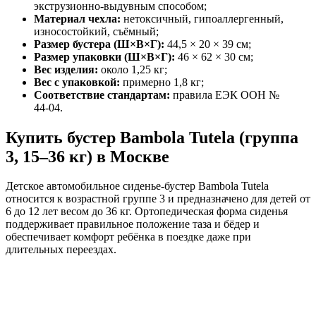
экструзионно‑выдувным способом;
Материал чехла:
нетоксичный, гипоаллергенный,
износостойкий, съёмный;
Размер бустера (Ш×В×Г):
44,5 × 20 × 39 см;
Размер упаковки (Ш×В×Г):
46 × 62 × 30 см;
Вес изделия:
около 1,25 кг;
Вес с упаковкой:
примерно 1,8 кг;
Соответствие стандартам:
правила ЕЭК ООН №
44‑04.
Купить бустер Bambola Tutela (группа
3, 15–36 кг) в Москве
Детское автомобильное сиденье‑бустер Bambola Tutela
относится к возрастной группе 3 и предназначено для детей от
6 до 12 лет весом до 36 кг. Ортопедическая форма сиденья
поддерживает правильное положение таза и бёдер и
обеспечивает комфорт ребёнка в поездке даже при
длительных переездах.