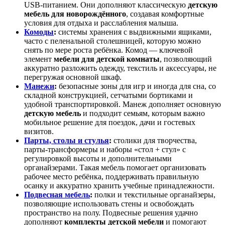
USB‑питанием. Они дополняют классическую
детскую
мебель для новорождённого
, создавая комфортные
условия для отдыха и расслабления малыша.
Комоды
:
системы хранения с выдвижными ящиками,
часто с пеленальной столешницей, которую можно
снять по мере роста ребёнка. Комод — ключевой
элемент
мебели для детской комнаты
, позволяющий
аккуратно разложить одежду, текстиль и аксессуары, не
перегружая основной шкаф.
Манежи
:
безопасные зоны для игр и иногда для сна, со
складной конструкцией, сетчатыми бортиками и
удобной транспортировкой. Манеж дополняет основную
детскую мебель
и подходит семьям, которым важно
мобильное решение для поездок, дачи и гостевых
визитов.
Парты, столы и стулья
:
столики для творчества,
парты‑трансформеры и наборы «стол + стул» с
регулировкой высоты и дополнительными
органайзерами. Такая мебель помогает организовать
рабочее место ребёнка, поддерживать правильную
осанку и аккуратно хранить учебные принадлежности.
Подвесная мебель
:
полки и текстильные органайзеры,
позволяющие использовать стены и освобождать
пространство на полу. Подвесные решения удачно
дополняют
комплекты детской мебели
и помогают