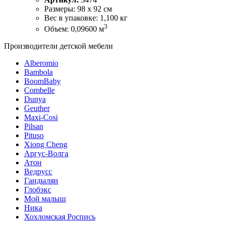
Размеры: 98 х 92 см
Вес в упаковке: 1,100 кг
3
Объем: 0,09600 м
Производители детской мебели
Alberomio
Bambola
BoomBaby
Combelle
Dunya
Geuther
Maxi-Cosi
Pilsan
Pituso
Xiong Cheng
Аргус-Волга
Атон
Ведрусс
Гандылян
Глобэкс
Мой малыш
Ника
Хохломская Роспись