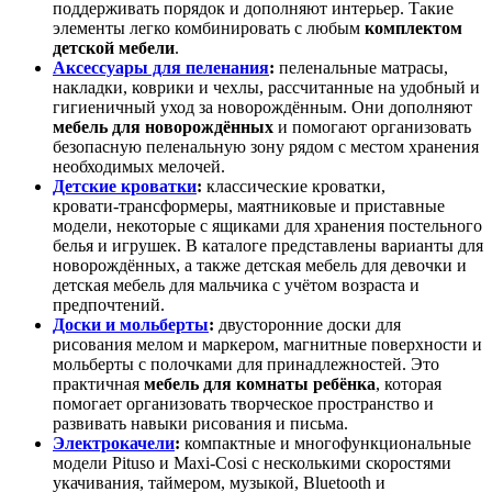
поддерживать порядок и дополняют интерьер. Такие
элементы легко комбинировать с любым
комплектом
детской мебели
.
Аксессуары для пеленания
:
пеленальные матрасы,
накладки, коврики и чехлы, рассчитанные на удобный и
гигиеничный уход за новорождённым. Они дополняют
мебель для новорождённых
и помогают организовать
безопасную пеленальную зону рядом с местом хранения
необходимых мелочей.
Детские кроватки
:
классические кроватки,
кровати‑трансформеры, маятниковые и приставные
модели, некоторые с ящиками для хранения постельного
белья и игрушек. В каталоге представлены варианты для
новорождённых, а также детская мебель для девочки и
детская мебель для мальчика с учётом возраста и
предпочтений.
Доски и мольберты
:
двусторонние доски для
рисования мелом и маркером, магнитные поверхности и
мольберты с полочками для принадлежностей. Это
практичная
мебель для комнаты ребёнка
, которая
помогает организовать творческое пространство и
развивать навыки рисования и письма.
Электрокачели
:
компактные и многофункциональные
модели Pituso и Maxi‑Cosi с несколькими скоростями
укачивания, таймером, музыкой, Bluetooth и