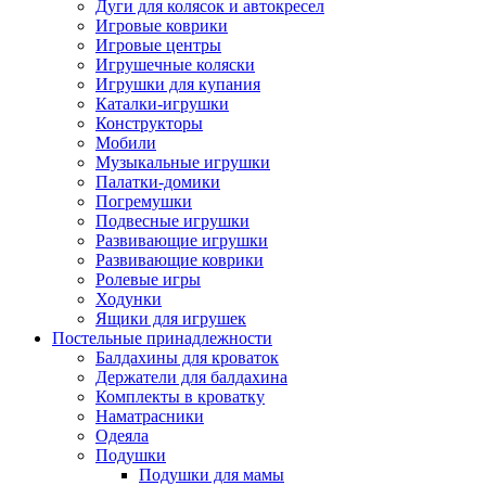
Дуги для колясок и автокресел
Игровые коврики
Игровые центры
Игрушечные коляски
Игрушки для купания
Каталки-игрушки
Конструкторы
Мобили
Музыкальные игрушки
Палатки-домики
Погремушки
Подвесные игрушки
Развивающие игрушки
Развивающие коврики
Ролевые игры
Ходунки
Ящики для игрушек
Постельные принадлежности
Балдахины для кроваток
Держатели для балдахина
Комплекты в кроватку
Наматрасники
Одеяла
Подушки
Подушки для мамы