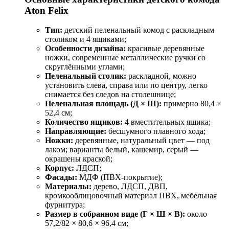
Aton Felix
Тип:
детский пеленальный комод с раскладным
столиком и 4 ящиками;
Особенности дизайна:
красивые деревянные
ножки, современные металлические ручки со
скруглёнными углами;
Пеленальный столик:
раскладной, можно
установить слева, справа или по центру, легко
снимается без следов на столешнице;
Пеленальная площадь (Д × Ш):
примерно 80,4 ×
52,4 см;
Количество ящиков:
4 вместительных ящика;
Направляющие:
бесшумного плавного хода;
Ножки:
деревянные, натуральный цвет — под
лаком; варианты белый, кашемир, серый —
окрашены краской;
Корпус:
ЛДСП;
Фасады:
МДФ (ПВХ-покрытие);
Материалы:
дерево, ЛДСП, ДВП,
кромкооблицовочный материал ПВХ, мебельная
фурнитура;
Размер в собранном виде (Г × Ш × В):
около
57,2/82 × 80,6 × 96,4 см;