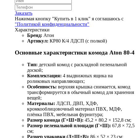
Заказать
Нажимая кнопку "Купить в 1 клик" я соглашаюсь с
"Политикой конфиденциальности"
Характеристики
Бренд:
Атон
Артикул:
КР80 К/4 ЛДСП (с полкой)
Основные характеристики комода Aton 80-4
Тип:
детский комод с раскладной пеленальной
доской;
Комплектация:
4 выдвижных ящика на
роликовых направляющих;
Особенность:
верхняя крышка снимается, комод
трансформируется в обычный комод для хранения
вещей;
Материалы:
ЛДСП, ДВП, ХДФ,
кромкооблицовочный материал ПВХ, МДФ,
плёнка ПВХ, мебельная фурнитура;
Размер комода (Г×Ш×В):
45,2 × 80,2 × 152,8 см;
Размер пеленальной площади (Г×Ш):
67,8 × 72,5
см;
Размер упаковки (Д×Ш×В):
86 × 52 × 23 см;