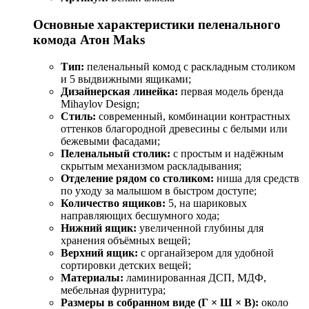
Основные характеристики пеленального
комода Атон Maks
Тип:
пеленальный комод с раскладным столиком
и 5 выдвижными ящиками;
Дизайнерская линейка:
первая модель бренда
Mihaylov Design;
Стиль:
современный, комбинации контрастных
оттенков благородной древесины с белыми или
бежевыми фасадами;
Пеленальный столик:
с простым и надёжным
скрытым механизмом раскладывания;
Отделение рядом со столиком:
ниша для средств
по уходу за малышом в быстром доступе;
Количество ящиков:
5, на шариковых
направляющих бесшумного хода;
Нижний ящик:
увеличенной глубины для
хранения объёмных вещей;
Верхний ящик:
с органайзером для удобной
сортировки детских вещей;
Материалы:
ламинированная ДСП, МДФ,
мебельная фурнитура;
Размеры в собранном виде (Г × Ш × В):
около