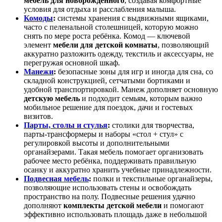
мебель для новорождённого
, создавая комфортные
условия для отдыха и расслабления малыша.
Комоды
:
системы хранения с выдвижными ящиками,
часто с пеленальной столешницей, которую можно
снять по мере роста ребёнка. Комод — ключевой
элемент
мебели для детской комнаты
, позволяющий
аккуратно разложить одежду, текстиль и аксессуары, не
перегружая основной шкаф.
Манежи
:
безопасные зоны для игр и иногда для сна, со
складной конструкцией, сетчатыми бортиками и
удобной транспортировкой. Манеж дополняет основную
детскую мебель
и подходит семьям, которым важно
мобильное решение для поездок, дачи и гостевых
визитов.
Парты, столы и стулья
:
столики для творчества,
парты‑трансформеры и наборы «стол + стул» с
регулировкой высоты и дополнительными
органайзерами. Такая мебель помогает организовать
рабочее место ребёнка, поддерживать правильную
осанку и аккуратно хранить учебные принадлежности.
Подвесная мебель
:
полки и текстильные органайзеры,
позволяющие использовать стены и освобождать
пространство на полу. Подвесные решения удачно
дополняют
комплекты детской мебели
и помогают
эффективно использовать площадь даже в небольшой