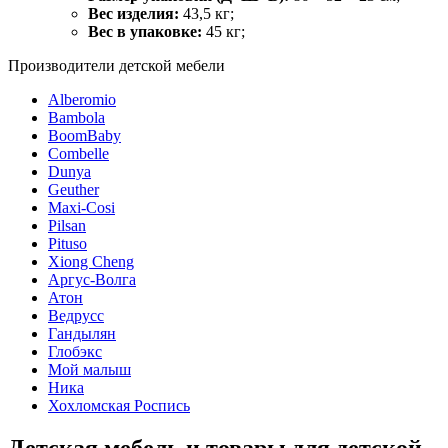
Вес изделия:
43,5 кг;
Вес в упаковке:
45 кг;
Производители детской мебели
Alberomio
Bambola
BoomBaby
Combelle
Dunya
Geuther
Maxi-Cosi
Pilsan
Pituso
Xiong Cheng
Аргус-Волга
Атон
Ведрусс
Гандылян
Глобэкс
Мой малыш
Ника
Хохломская Роспись
Детская мебель и товары для детской