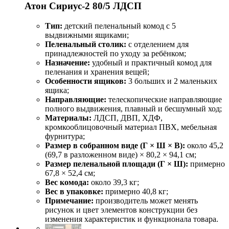
Атон Сириус-2 80/5 ЛДСП
Тип:
детский пеленальный комод с 5
выдвижными ящиками;
Пеленальный столик:
с отделением для
принадлежностей по уходу за ребёнком;
Назначение:
удобный и практичный комод для
пеленания и хранения вещей;
Особенности ящиков:
3 больших и 2 маленьких
ящика;
Направляющие:
телескопические направляющие
полного выдвижения, плавный и бесшумный ход;
Материалы:
ЛДСП, ДВП, ХДФ,
кромкооблицовочный материал ПВХ, мебельная
фурнитура;
Размер в собранном виде (Г × Ш × В):
около 45,2
(69,7 в разложенном виде) × 80,2 × 94,1 см;
Размер пеленальной площади (Г × Ш):
примерно
67,8 × 52,4 см;
Вес комода:
около 39,3 кг;
Вес в упаковке:
примерно 40,8 кг;
Примечание:
производитель может менять
рисунок и цвет элементов конструкции без
изменения характеристик и функционала товара.