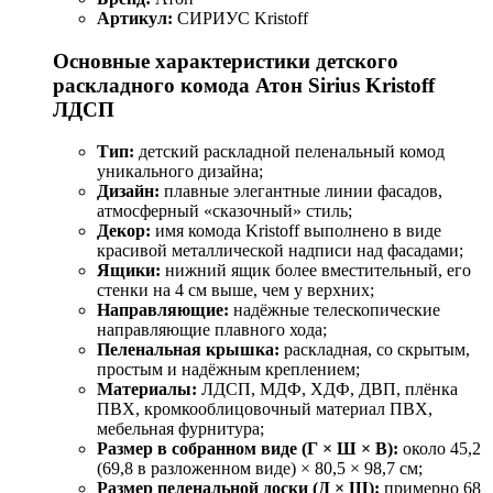
Артикул:
СИРИУС Kristoff
Основные характеристики детского
раскладного комода Атон Sirius Kristoff
ЛДСП
Тип:
детский раскладной пеленальный комод
уникального дизайна;
Дизайн:
плавные элегантные линии фасадов,
атмосферный «сказочный» стиль;
Декор:
имя комода Kristoff выполнено в виде
красивой металлической надписи над фасадами;
Ящики:
нижний ящик более вместительный, его
стенки на 4 см выше, чем у верхних;
Направляющие:
надёжные телескопические
направляющие плавного хода;
Пеленальная крышка:
раскладная, со скрытым,
простым и надёжным креплением;
Материалы:
ЛДСП, МДФ, ХДФ, ДВП, плёнка
ПВХ, кромкооблицовочный материал ПВХ,
мебельная фурнитура;
Размер в собранном виде (Г × Ш × В):
около 45,2
(69,8 в разложенном виде) × 80,5 × 98,7 см;
Размер пеленальной доски (Д × Ш):
примерно 68