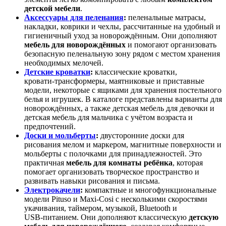
детской мебели
.
Аксессуары для пеленания
:
пеленальные матрасы,
накладки, коврики и чехлы, рассчитанные на удобный и
гигиеничный уход за новорождённым. Они дополняют
мебель для новорождённых
и помогают организовать
безопасную пеленальную зону рядом с местом хранения
необходимых мелочей.
Детские кроватки
:
классические кроватки,
кровати‑трансформеры, маятниковые и приставные
модели, некоторые с ящиками для хранения постельного
белья и игрушек. В каталоге представлены варианты для
новорождённых, а также детская мебель для девочки и
детская мебель для мальчика с учётом возраста и
предпочтений.
Доски и мольберты
:
двусторонние доски для
рисования мелом и маркером, магнитные поверхности и
мольберты с полочками для принадлежностей. Это
практичная
мебель для комнаты ребёнка
, которая
помогает организовать творческое пространство и
развивать навыки рисования и письма.
Электрокачели
:
компактные и многофункциональные
модели Pituso и Maxi‑Cosi с несколькими скоростями
укачивания, таймером, музыкой, Bluetooth и
USB‑питанием. Они дополняют классическую
детскую