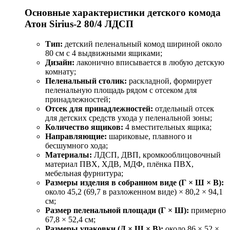
Основные характеристики детского комода
Атон Sirius-2 80/4 ЛДСП
Тип:
детский пеленальный комод шириной около
80 см с 4 выдвижными ящиками;
Дизайн:
лаконично вписывается в любую детскую
комнату;
Пеленальный столик:
раскладной, формирует
пеленальную площадь рядом с отсеком для
принадлежностей;
Отсек для принадлежностей:
отдельный отсек
для детских средств ухода у пеленальной зоны;
Количество ящиков:
4 вместительных ящика;
Направляющие:
шариковые, плавного и
бесшумного хода;
Материалы:
ЛДСП, ДВП, кромкооблицовочный
материал ПВХ, ХДВ, МДФ, плёнка ПВХ,
мебельная фурнитура;
Размеры изделия в собранном виде (Г × Ш × В):
около 45,2 (69,7 в разложенном виде) × 80,2 × 94,1
см;
Размер пеленальной площади (Г × Ш):
примерно
67,8 × 52,4 см;
Размеры упаковки (Д × Ш × В):
около 86 × 52 ×