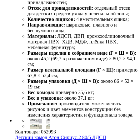
принадлежностей;
Отсек для принадлежностей:
отдельный отсек
для детских средств ухода у пеленальной зоны;
Количество ящиков:
4 вместительных ящика;
Направляющие:
шариковые, плавного и
бесшумного хода;
Материалы:
ЛДСП, ДВП, кромкооблицовочный
материал ПВХ, ХДВ, МДФ, плёнка ПВХ,
мебельная фурнитура;
Размеры изделия в собранном виде (Г × Ш × В):
около 45,2 (69,7 в разложенном виде) × 80,2 × 94,1
см;
Размер пеленальной площади (Г × Ш):
примерно
67,8 × 52,4 см;
Размеры упаковки (Д × Ш × В):
около 86 × 52 ×
19 см;
Вес комода:
примерно 35,6 кг;
Вес в упаковке:
около 37,1 кг;
Примечание:
производитель может менять
рисунок и цвет элементов конструкции без
изменения характеристик и функционала товара.
Код товара:
052993
Детский комод Атон Сириус-2 80/5 ЛДСП