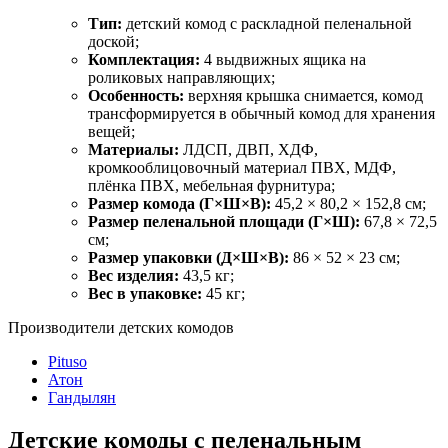
Тип:
детский комод с раскладной пеленальной
доской;
Комплектация:
4 выдвижных ящика на
роликовых направляющих;
Особенность:
верхняя крышка снимается, комод
трансформируется в обычный комод для хранения
вещей;
Материалы:
ЛДСП, ДВП, ХДФ,
кромкооблицовочный материал ПВХ, МДФ,
плёнка ПВХ, мебельная фурнитура;
Размер комода (Г×Ш×В):
45,2 × 80,2 × 152,8 см;
Размер пеленальной площади (Г×Ш):
67,8 × 72,5
см;
Размер упаковки (Д×Ш×В):
86 × 52 × 23 см;
Вес изделия:
43,5 кг;
Вес в упаковке:
45 кг;
Производители детских комодов
Pituso
Атон
Гандылян
Детские комоды с пеленальным