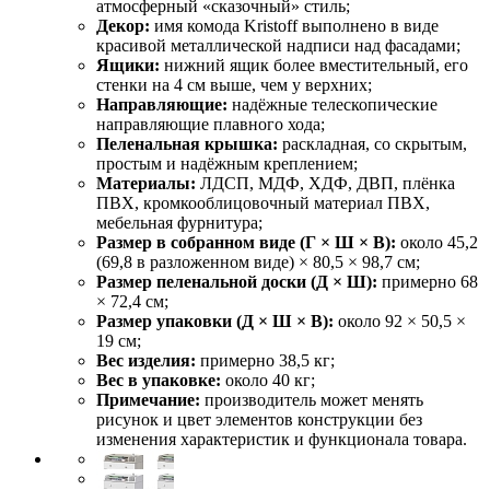
атмосферный «сказочный» стиль;
Декор:
имя комода Kristoff выполнено в виде
красивой металлической надписи над фасадами;
Ящики:
нижний ящик более вместительный, его
стенки на 4 см выше, чем у верхних;
Направляющие:
надёжные телескопические
направляющие плавного хода;
Пеленальная крышка:
раскладная, со скрытым,
простым и надёжным креплением;
Материалы:
ЛДСП, МДФ, ХДФ, ДВП, плёнка
ПВХ, кромкооблицовочный материал ПВХ,
мебельная фурнитура;
Размер в собранном виде (Г × Ш × В):
около 45,2
(69,8 в разложенном виде) × 80,5 × 98,7 см;
Размер пеленальной доски (Д × Ш):
примерно 68
× 72,4 см;
Размер упаковки (Д × Ш × В):
около 92 × 50,5 ×
19 см;
Вес изделия:
примерно 38,5 кг;
Вес в упаковке:
около 40 кг;
Примечание:
производитель может менять
рисунок и цвет элементов конструкции без
изменения характеристик и функционала товара.