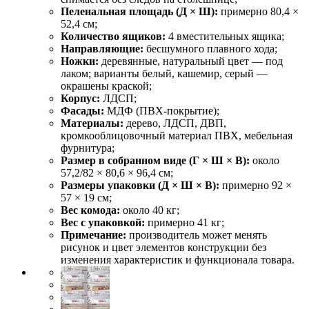
Пеленальная площадь (Д × Ш):
примерно 80,4 ×
52,4 см;
Количество ящиков:
4 вместительных ящика;
Направляющие:
бесшумного плавного хода;
Ножки:
деревянные, натуральный цвет — под
лаком; варианты белый, кашемир, серый —
окрашены краской;
Корпус:
ЛДСП;
Фасады:
МДФ (ПВХ-покрытие);
Материалы:
дерево, ЛДСП, ДВП,
кромкооблицовочный материал ПВХ, мебельная
фурнитура;
Размер в собранном виде (Г × Ш × В):
около
57,2/82 × 80,6 × 96,4 см;
Размеры упаковки (Д × Ш × В):
примерно 92 ×
57 × 19 см;
Вес комода:
около 40 кг;
Вес с упаковкой:
примерно 41 кг;
Примечание:
производитель может менять
рисунок и цвет элементов конструкции без
изменения характеристик и функционала товара.