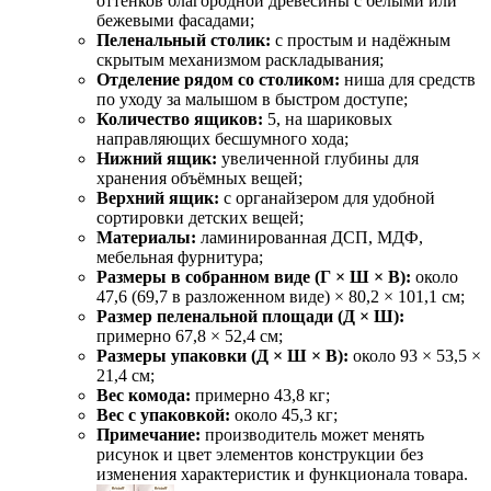
оттенков благородной древесины с белыми или
бежевыми фасадами;
Пеленальный столик:
с простым и надёжным
скрытым механизмом раскладывания;
Отделение рядом со столиком:
ниша для средств
по уходу за малышом в быстром доступе;
Количество ящиков:
5, на шариковых
направляющих бесшумного хода;
Нижний ящик:
увеличенной глубины для
хранения объёмных вещей;
Верхний ящик:
с органайзером для удобной
сортировки детских вещей;
Материалы:
ламинированная ДСП, МДФ,
мебельная фурнитура;
Размеры в собранном виде (Г × Ш × В):
около
47,6 (69,7 в разложенном виде) × 80,2 × 101,1 см;
Размер пеленальной площади (Д × Ш):
примерно 67,8 × 52,4 см;
Размеры упаковки (Д × Ш × В):
около 93 × 53,5 ×
21,4 см;
Вес комода:
примерно 43,8 кг;
Вес с упаковкой:
около 45,3 кг;
Примечание:
производитель может менять
рисунок и цвет элементов конструкции без
изменения характеристик и функционала товара.