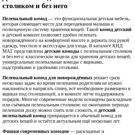
столиком и без него
Пеленальный комод
— это функциональная детская мебель,
которая совмещает место для переодевания малыша и
полноценную систему хранения вещей. Такой
комод детский
в детской комнате позволяет удобно пеленать
новорождённого на комфортной высоте и держать под рукой
одежду, текстиль и аксессуары для ухода. В каталоге КИД
МАГ представлены
детские комоды
с пеленальным столиком
и без него: классические модели для хранения детских вещей,
универсальные пеленальные комоды с ящиками,
надстройками и удобными отсеками.
Пеленальный комод для новорождённых
решает сразу
несколько задач: во время пеленания родителям не нужно
наклоняться и напрягать спину, всё необходимое размещено в
ящиках под столешницей, а в комнате легче поддерживать
порядок. Многие современные модели оснащены раскладным
или съёмным пеленальным столиком: по окончании периода
пеленания доску можно снять или сложить, и
детский
пеленальный комод
превращается в обычный комод для
детских вещей и остаётся актуальным ещё несколько лет.
Фишки современных комодов
— раскладные и