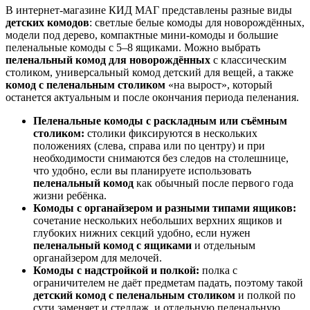
В интернет‑магазине КИД МАГ представлены разные виды
детских комодов
: светлые белые комоды для новорождённых,
модели под дерево, компактные мини‑комоды и большие
пеленальные комоды с 5–8 ящиками. Можно выбрать
пеленальный комод для новорождённых
с классическим
столиком, универсальный комод детский для вещей, а также
комод с пеленальным столиком
«на вырост», который
останется актуальным и после окончания периода пеленания.
Пеленальные комоды с раскладным или съёмным
столиком:
столики фиксируются в нескольких
положениях (слева, справа или по центру) и при
необходимости снимаются без следов на столешнице,
что удобно, если вы планируете использовать
пеленальный комод
как обычный после первого года
жизни ребёнка.
Комоды с органайзером и разными типами ящиков:
сочетание нескольких небольших верхних ящиков и
глубоких нижних секций удобно, если нужен
пеленальный комод с ящиками
и отдельным
органайзером для мелочей.
Комоды с надстройкой и полкой:
полка с
ограничителем не даёт предметам падать, поэтому такой
детский комод с пеленальным столиком
и полкой по
сути заменяет и стеллаж, и отдельную пеленальную