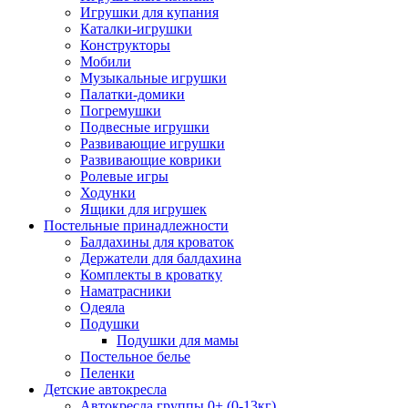
Игрушки для купания
Каталки-игрушки
Конструкторы
Мобили
Музыкальные игрушки
Палатки-домики
Погремушки
Подвесные игрушки
Развивающие игрушки
Развивающие коврики
Ролевые игры
Ходунки
Ящики для игрушек
Постельные принадлежности
Балдахины для кроваток
Держатели для балдахина
Комплекты в кроватку
Наматрасники
Одеяла
Подушки
Подушки для мамы
Постельное белье
Пеленки
Детские автокресла
Автокресла группы 0+ (0-13кг)