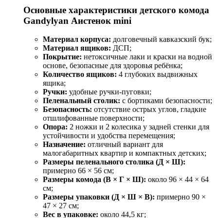
Основные характеристики детского комода
Gandylyan Аистенок mini
Материал корпуса:
долговечный кавказский бук;
Материал ящиков:
ДСП;
Покрытие:
нетоксичные лаки и краски на водной
основе, безопасные для здоровья ребёнка;
Количество ящиков:
4 глубоких выдвижных
ящика;
Ручки:
удобные ручки-пуговки;
Пеленальный столик:
с бортиками безопасности;
Безопасность:
отсутствие острых углов, гладкие
отшлифованные поверхности;
Опора:
2 ножки и 2 колесика у задней стенки для
устойчивости и удобства перемещения;
Назначение:
отличный вариант для
малогабаритных квартир и компактных детских;
Размеры пеленального столика (Д × Ш):
примерно 66 × 56 см;
Размеры комода (В × Г × Ш):
около 96 × 44 × 64
см;
Размеры упаковки (Д × Ш × В):
примерно 90 ×
47 × 27 см;
Вес в упаковке:
около 44,5 кг;