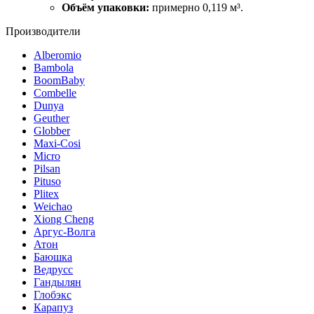
Объём упаковки:
примерно 0,119 м³.
Производители
Alberomio
Bambola
BoomBaby
Combelle
Dunya
Geuther
Globber
Maxi-Cosi
Micro
Pilsan
Pituso
Plitex
Weichao
Xiong Cheng
Аргус-Волга
Атон
Баюшка
Ведрусс
Гандылян
Глобэкс
Карапуз