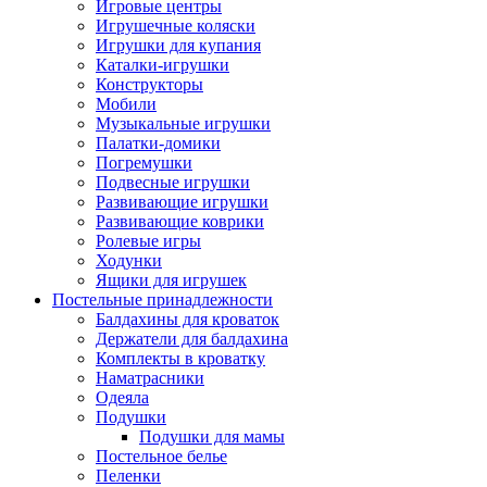
Игровые центры
Игрушечные коляски
Игрушки для купания
Каталки-игрушки
Конструкторы
Мобили
Музыкальные игрушки
Палатки-домики
Погремушки
Подвесные игрушки
Развивающие игрушки
Развивающие коврики
Ролевые игры
Ходунки
Ящики для игрушек
Постельные принадлежности
Балдахины для кроваток
Держатели для балдахина
Комплекты в кроватку
Наматрасники
Одеяла
Подушки
Подушки для мамы
Постельное белье
Пеленки