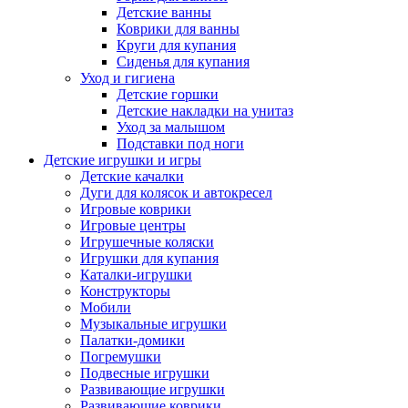
Детские ванны
Коврики для ванны
Круги для купания
Сиденья для купания
Уход и гигиена
Детские горшки
Детские накладки на унитаз
Уход за малышом
Подставки под ноги
Детские игрушки и игры
Детские качалки
Дуги для колясок и автокресел
Игровые коврики
Игровые центры
Игрушечные коляски
Игрушки для купания
Каталки-игрушки
Конструкторы
Мобили
Музыкальные игрушки
Палатки-домики
Погремушки
Подвесные игрушки
Развивающие игрушки
Развивающие коврики