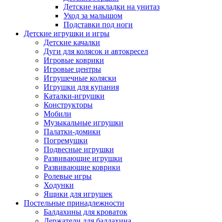
Детские накладки на унитаз
Уход за малышом
Подставки под ноги
Детские игрушки и игры
Детские качалки
Дуги для колясок и автокресел
Игровые коврики
Игровые центры
Игрушечные коляски
Игрушки для купания
Каталки-игрушки
Конструкторы
Мобили
Музыкальные игрушки
Палатки-домики
Погремушки
Подвесные игрушки
Развивающие игрушки
Развивающие коврики
Ролевые игры
Ходунки
Ящики для игрушек
Постельные принадлежности
Балдахины для кроваток
Держатели для балдахина