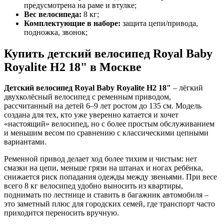
предусмотрена на раме и втулке;
Вес велосипеда:
8 кг;
Комплектующие в наборе:
защита цепи/привода,
подножка, звонок;
Купить детский велосипед Royal Baby
Royalite H2 18" в Москве
Детский велосипед Royal Baby Royalite H2 18"
– лёгкий
двухколёсный велосипед с ременным приводом,
рассчитанный на детей 6–9 лет ростом до 135 см. Модель
создана для тех, кто уже уверенно катается и хочет
«настоящий» велосипед, но с более простым обслуживанием
и меньшим весом по сравнению с классическими цепными
вариантами.
Ременной привод делает ход более тихим и чистым: нет
смазки на цепи, меньше грязи на штанах и ногах ребёнка,
снижается риск попадания одежды между звеньями. При весе
всего 8 кг велосипед удобно выносить из квартиры,
поднимать по лестнице и ставить в багажник автомобиля –
это заметный плюс для городских семей, где транспорт часто
приходится переносить вручную.