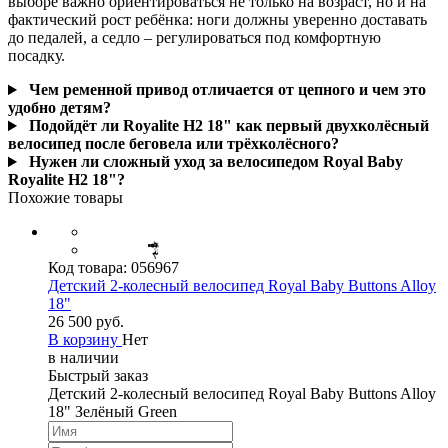
выборе важно ориентироваться не только на возраст, но и на
фактический рост ребёнка: ноги должны уверенно доставать
до педалей, а седло – регулироваться под комфортную
посадку.
Чем ременной привод отличается от цепного и чем это
удобно детям?
Подойдёт ли Royalite H2 18" как первый двухколёсный
велосипед после беговела или трёхколёсного?
Нужен ли сложный уход за велосипедом Royal Baby
Royalite H2 18"?
Похожие товары
Код товара:
056967
Детский 2-колесный велосипед Royal Baby Buttons Alloy
18"
26 500 руб.
В корзину
Нет
в наличии
Быстрый заказ
Детский 2-колесный велосипед Royal Baby Buttons Alloy
18" Зелёный Green