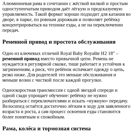
Алюминиевая рама в сочетании с жёсткой вилкой и простым
одноступенчатым приводом даёт лёгкую и предсказуемую
управляемость. Такой формат хорошо подходит для катания во
дворе, в парке, по ровным дорожкам и позволяет ребёнку
концентрироваться на технике езды, а не на переключении
передач.
Ременной привод и простота обслуживания
Одно из ключевых отличий Royal Baby Royalite H2 18" –
ременной привод
вместо привычной цепи. Ремень не
нуждается в регулярной смазке, тише работает и устойчив к
загрязнениям, а риск, что ребёнок испачкает одежду о цепь,
резко ниже. Для родителей это меньше обслуживания и
меньше возни с чисткой после каждой прогулки.
Односкоростная трансмиссия с одной звездой спереди и
одной сзади упрощает обучение: ребёнку не нужно
разбираться с переключателями и искать «нужную» передачу.
Велосипед остаётся достаточно лёгким в ходу для заявленного
возраста и роста, а сам процесс освоения езды становится
более понятным и спокойным.
Рама, колёса и тормозная система