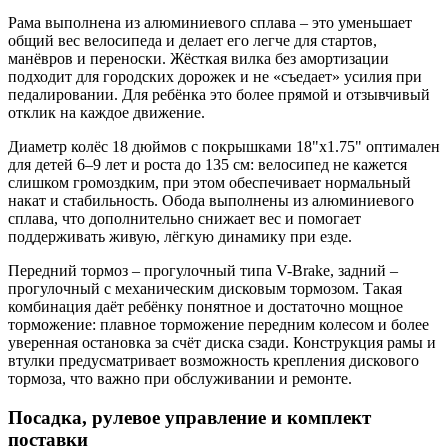
Рама выполнена из алюминиевого сплава – это уменьшает
общий вес велосипеда и делает его легче для стартов,
манёвров и переноски. Жёсткая вилка без амортизации
подходит для городских дорожек и не «съедает» усилия при
педалировании. Для ребёнка это более прямой и отзывчивый
отклик на каждое движение.
Диаметр колёс 18 дюймов с покрышками 18"x1.75" оптимален
для детей 6–9 лет и роста до 135 см: велосипед не кажется
слишком громоздким, при этом обеспечивает нормальный
накат и стабильность. Обода выполнены из алюминиевого
сплава, что дополнительно снижает вес и помогает
поддерживать живую, лёгкую динамику при езде.
Передний тормоз – прогулочный типа V-Brake, задний –
прогулочный с механическим дисковым тормозом. Такая
комбинация даёт ребёнку понятное и достаточно мощное
торможение: плавное торможение передним колесом и более
уверенная остановка за счёт диска сзади. Конструкция рамы и
втулки предусматривает возможность крепления дискового
тормоза, что важно при обслуживании и ремонте.
Посадка, рулевое управление и комплект
поставки