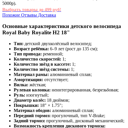
5000р).
Выбрать товары до 499 руб!
Похожие
Отзывы
Доставка
Основные характеристики детского велосипеда
Royal Baby Royalite H2 18"
Тип:
детский двухколёсный велосипед;
Возраст ребёнка:
6–9 лет (рост до 135 см);
Тип привода:
ременной;
Количество скоростей:
1;
Количество звёзд в кассете:
1;
Количество звёзд системы:
1;
Материал рамы:
алюминиевый сплав;
Амортизация:
отсутствует;
Вилка:
жёсткая;
Рулевая колонка:
неинтегрированная, безрезьбовая;
Руль:
изогнутый;
Диаметр колёс:
18 дюймов;
Покрышки:
18" × 1.75";
Материал ободов:
алюминиевый сплав;
Передний тормоз:
прогулочный, тип V-Brake;
Задний тормоз:
прогулочный, дисковый механический;
Возможность крепления дискового тормоза: