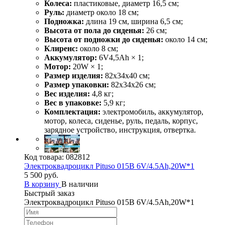
Колеса:
пластиковые, диаметр 16,5 см;
Руль:
диаметр около 18 см;
Подножка:
длина 19 см, ширина 6,5 см;
Высота от пола до сиденья:
26 см;
Высота от подножки до сиденья:
около 14 см;
Клиренс:
около 8 см;
Аккумулятор:
6V4,5Ah × 1;
Мотор:
20W × 1;
Размер изделия:
82х34х40 см;
Размер упаковки:
82х34х26 см;
Вес изделия:
4,8 кг;
Вес в упаковке:
5,9 кг;
Комплектация:
электромобиль, аккумулятор,
мотор, колеса, сиденье, руль, педаль, корпус,
зарядное устройство, инструкция, отвертка.
Код товара:
082812
Электроквадроцикл Pituso 015B 6V/4.5Ah,20W*1
5 500 руб.
В корзину
В наличии
Быстрый заказ
Электроквадроцикл Pituso 015B 6V/4.5Ah,20W*1