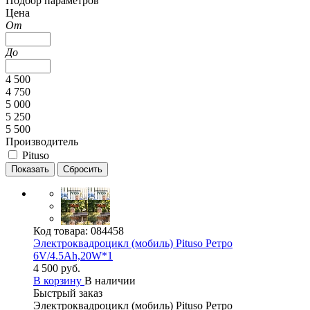
Подбор параметров
Цена
От
До
4 500
4 750
5 000
5 250
5 500
Производитель
Pituso
Код товара:
084458
Электроквадроцикл (мобиль) Pituso Ретро
6V/4.5Ah,20W*1
4 500 руб.
В корзину
В наличии
Быстрый заказ
Электроквадроцикл (мобиль) Pituso Ретро