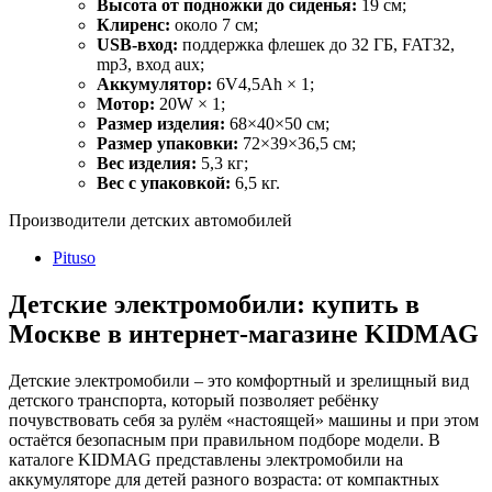
Высота от подножки до сиденья:
19 см;
Клиренс:
около 7 см;
USB-вход:
поддержка флешек до 32 ГБ, FAT32,
mp3, вход aux;
Аккумулятор:
6V4,5Ah × 1;
Мотор:
20W × 1;
Размер изделия:
68×40×50 см;
Размер упаковки:
72×39×36,5 см;
Вес изделия:
5,3 кг;
Вес с упаковкой:
6,5 кг.
Производители детских автомобилей
Pituso
Детские электромобили: купить в
Москве в интернет-магазине KIDMAG
Детские электромобили – это комфортный и зрелищный вид
детского транспорта, который позволяет ребёнку
почувствовать себя за рулём «настоящей» машины и при этом
остаётся безопасным при правильном подборе модели. В
каталоге KIDMAG представлены электромобили на
аккумуляторе для детей разного возраста: от компактных