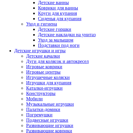
Детские ванны
Коврики для ванны
Круги для купания
Сиденья для купания
Уход и гигиена
Детские горшки
Детские накладки на унитаз
Уход за малышом
Подставки под ноги
Детские игрушки и игры
Детские качалки
Дуги для колясок и автокресел
Игровые коврики
Игровые центры
Игрушечные коляски
Игрушки для купания
Каталки-игрушки
Конструкторы
Мобили
Музыкальные игрушки
Палатки-домики
Погремушки
Подвесные игрушки
Развивающие игрушки
Развивающие коврики