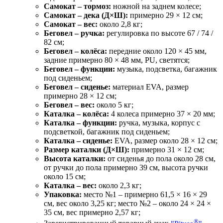
Самокат – тормоз:
ножной на заднем колесе;
Самокат – дека (Д×Ш):
примерно 29 × 12 см;
Самокат – вес:
около 2,8 кг;
Беговел – ручка:
регулировка по высоте 67 / 74 /
82 см;
Беговел – колёса:
передние около 120 × 45 мм,
задние примерно 80 × 48 мм, PU, светятся;
Беговел – функции:
музыка, подсветка, багажник
под сиденьем;
Беговел – сиденье:
материал EVA, размер
примерно 28 × 12 см;
Беговел – вес:
около 5 кг;
Каталка – колёса:
4 колеса примерно 37 × 20 мм;
Каталка – функции:
ручка, музыка, корпус с
подсветкой, багажник под сиденьем;
Каталка – сиденье:
EVA, размер около 28 × 12 см;
Размер каталки (Д×Ш):
примерно 31 × 12 см;
Высота каталки:
от сиденья до пола около 28 см,
от ручки до пола примерно 39 см, высота ручки
около 15 см;
Каталка – вес:
около 2,3 кг;
Упаковка:
место №1 – примерно 61,5 × 16 × 29
см, вес около 3,25 кг; место №2 – около 24 × 24 ×
35 см, вес примерно 2,57 кг;
®