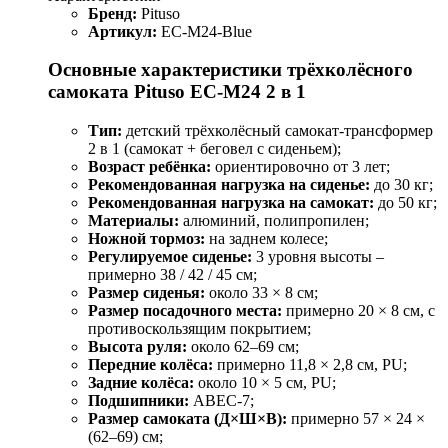
Бренд:
Pituso
Артикул:
EC-M24-Blue
Основные характеристики трёхколёсного
самоката Pituso EC-M24 2 в 1
Тип:
детский трёхколёсный самокат‑трансформер
2 в 1 (самокат + беговел с сиденьем);
Возраст ребёнка:
ориентировочно от 3 лет;
Рекомендованная нагрузка на сиденье:
до 30 кг;
Рекомендованная нагрузка на самокат:
до 50 кг;
Материалы:
алюминий, полипропилен;
Ножной тормоз:
на заднем колесе;
Регулируемое сиденье:
3 уровня высоты –
примерно 38 / 42 / 45 см;
Размер сиденья:
около 33 × 8 см;
Размер посадочного места:
примерно 20 × 8 см, с
противоскользящим покрытием;
Высота руля:
около 62–69 см;
Передние колёса:
примерно 11,8 × 2,8 см, PU;
Задние колёса:
около 10 × 5 см, PU;
Подшипники:
ABEC‑7;
Размер самоката (Д×Ш×В):
примерно 57 × 24 ×
(62–69) см;