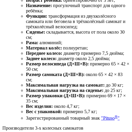
Возраст ребёнка:
ориентировочно от 3 лет;
Назначение:
прогулочный транспорт для одного
ребёнка;
Функции:
трансформация из двухколёсного
самоката или беговела в трёхколёсный самокат и
трёхколёсный велосипед;
Сиденье:
складывается, высота от пола около 30
см;
Рама:
алюминий;
Материал колёс:
полиуретан;
Переднее колесо:
диаметр примерно 7,5 дюйма;
Заднее колесо:
диаметр около 2,5 дюйма;
Размер велосипеда (Д×Ш×В):
примерно 65 × 42 ×
50 см;
Размер самоката (Д×Ш×В):
около 65 × 42 × 83
см;
Максимальная нагрузка на самокат:
до 30 кг;
Максимальная нагрузка на сиденье:
до 25 кг;
Размер упаковки (Д×Ш×В):
примерно 69 × 17 ×
35 см;
Вес изделия:
около 4,7 кг;
Вес с упаковкой:
примерно 5,7 кг;
®
Зарегистрированный товарный знак
"Pituso
"
Производители 3-х колесных самокатов