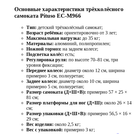
Основные характеристики трёхколёсного
самоката Pituso EC-M966
Тип:
детский трёхколёсный самокат;
Возраст ребёнка:
ориентировочно от 3 лет;
Максимальная нагрузка:
до 35 кг;
Материалы:
алюминий, полипропилен;
Ножной тормоз:
на заднем колесе;
Подсветка колёс:
есть;
Регулировка руля:
по высоте 70–81 см, три
уровня фиксации;
Переднее колесо:
диаметр около 12 см, ширина
примерно 3 см, полиуретан;
Заднее колесо:
диаметр около 10 см, ширина
примерно 5 см, полиуретан;
Размер самоката (Д×Ш×В):
примерно 57 × 25 ×
81 см;
Размер платформы для ног (Д×Ш):
около 26 × 14
см;
Размер упаковки (Д×Ш×В):
примерно 56,5 × 16 ×
29 см;
Вес изделия:
около 2,5 кг;
Вес с упаковкой:
примерно 3 кг;