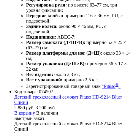
Регулировка руля:
по высоте 63–77 см, три
уровня фиксации;
Передние колёса:
примерно 116 × 36 мм, PU, с
подсветкой;
Задние колёса:
около 90 × 46 мм, PU, с
подсветкой;
Подшипники:
ABEC‑7;
Размер самоката (Д×Ш×В):
примерно 52 × 25 ×
(63–77) см;
Размер платформы для ног (Д×Ш):
около 33 × 14
см;
Размер упаковки (Д×Ш×В):
примерно 56 × 17 ×
32 см;
Вес изделия:
около 2,3 кг;
Вес с упаковкой:
примерно 2,5 кг;
®
Зарегистрированный товарный знак
"Pituso
"
Код товара:
074507
Детский трехколесный самокат Pituso HD-S214 Blue/
Синий
2 880 руб.
3 200 руб.
В корзину
В наличии
Быстрый заказ
Детский трехколесный самокат Pituso HD-S214 Blue/
Синий