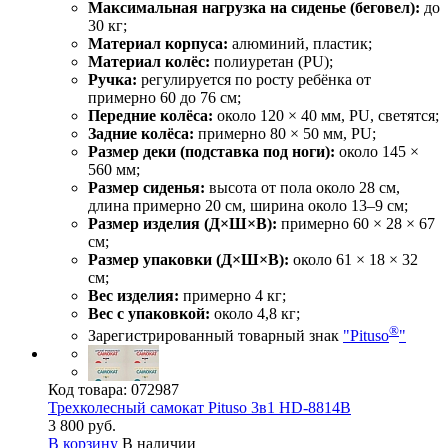
Максимальная нагрузка на сиденье (беговел):
до
30 кг;
Материал корпуса:
алюминий, пластик;
Материал колёс:
полиуретан (PU);
Ручка:
регулируется по росту ребёнка от
примерно 60 до 76 см;
Передние колёса:
около 120 × 40 мм, PU, светятся;
Задние колёса:
примерно 80 × 50 мм, PU;
Размер деки (подставка под ноги):
около 145 ×
560 мм;
Размер сиденья:
высота от пола около 28 см,
длина примерно 20 см, ширина около 13–9 см;
Размер изделия (Д×Ш×В):
примерно 60 × 28 × 67
см;
Размер упаковки (Д×Ш×В):
около 61 × 18 × 32
см;
Вес изделия:
примерно 4 кг;
Вес с упаковкой:
около 4,8 кг;
®
Зарегистрированный товарный знак
"Pituso
"
Код товара:
072987
Трехколесный самокат Pituso 3в1 HD-8814B
3 800 руб.
В корзину
В наличии