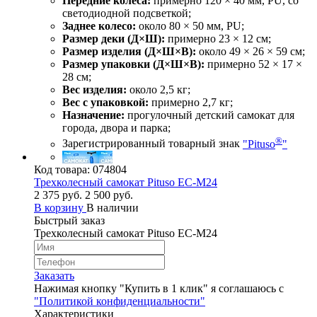
Передние колёса:
примерно 120 × 40 мм, PU, со
светодиодной подсветкой;
Заднее колесо:
около 80 × 50 мм, PU;
Размер деки (Д×Ш):
примерно 23 × 12 см;
Размер изделия (Д×Ш×В):
около 49 × 26 × 59 см;
Размер упаковки (Д×Ш×В):
примерно 52 × 17 ×
28 см;
Вес изделия:
около 2,5 кг;
Вес с упаковкой:
примерно 2,7 кг;
Назначение:
прогулочный детский самокат для
города, двора и парка;
®
Зарегистрированный товарный знак
"Pituso
"
Код товара:
074804
Трехколесный самокат Pituso EC-M24
2 375 руб.
2 500 руб.
В корзину
В наличии
Быстрый заказ
Трехколесный самокат Pituso EC-M24
Заказать
Нажимая кнопку "Купить в 1 клик" я соглашаюсь с
"Политикой конфиденциальности"
Характеристики