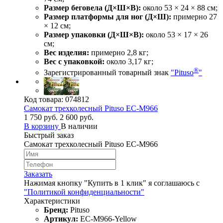
Размер беговела (Д×Ш×В):
около 53 × 24 × 88 см;
Размер платформы для ног (Д×Ш):
примерно 27
× 12 см;
Размер упаковки (Д×Ш×В):
около 53 × 17 × 26
см;
Вес изделия:
примерно 2,8 кг;
Вес с упаковкой:
около 3,17 кг;
®
Зарегистрированный товарный знак
"Pituso
"
Код товара:
074812
Самокат трехколесный Pituso EC-M966
1 750 руб.
2 600 руб.
В корзину
В наличии
Быстрый заказ
Самокат трехколесный Pituso EC-M966
Заказать
Нажимая кнопку "Купить в 1 клик" я соглашаюсь с
"Политикой конфиденциальности"
Характеристики
Бренд:
Pituso
Артикул:
EC-M966-Yellow