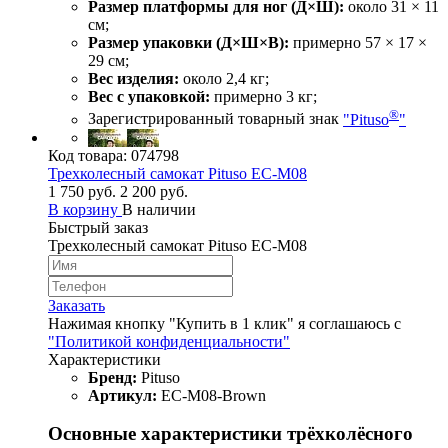
Размер платформы для ног (Д×Ш):
около 31 × 11
см;
Размер упаковки (Д×Ш×В):
примерно 57 × 17 ×
29 см;
Вес изделия:
около 2,4 кг;
Вес с упаковкой:
примерно 3 кг;
®
Зарегистрированный товарный знак
"Pituso
"
Код товара:
074798
Трехколесный самокат Pituso EC-M08
1 750 руб.
2 200 руб.
В корзину
В наличии
Быстрый заказ
Трехколесный самокат Pituso EC-M08
Заказать
Нажимая кнопку "Купить в 1 клик" я соглашаюсь с
"Политикой конфиденциальности"
Характеристики
Бренд:
Pituso
Артикул:
EC-M08-Brown
Основные характеристики трёхколёсного