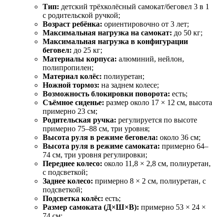
Тип:
детский трёхколёсный самокат/беговел 3 в 1
с родительской ручкой;
Возраст ребёнка:
ориентировочно от 3 лет;
Максимальная нагрузка на самокат:
до 50 кг;
Максимальная нагрузка в конфигурации
беговел:
до 25 кг;
Материалы корпуса:
алюминий, нейлон,
полипропилен;
Материал колёс:
полиуретан;
Ножной тормоз:
на заднем колесе;
Возможность блокировки поворота:
есть;
Съёмное сиденье:
размер около 17 × 12 см, высота
примерно 23 см;
Родительская ручка:
регулируется по высоте
примерно 75–88 см, три уровня;
Высота руля в режиме беговела:
около 36 см;
Высота руля в режиме самоката:
примерно 64–
74 см, три уровня регулировки;
Переднее колесо:
около 11,8 × 2,8 см, полиуретан,
с подсветкой;
Заднее колесо:
примерно 8 × 2 см, полиуретан, с
подсветкой;
Подсветка колёс:
есть;
Размер самоката (Д×Ш×В):
примерно 53 × 24 ×
74 см;