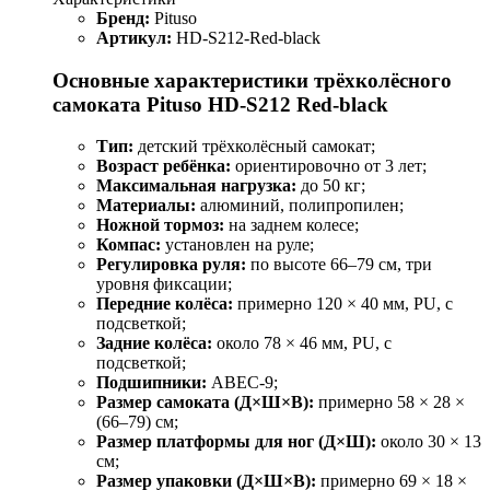
Бренд:
Pituso
Артикул:
HD-S212-Red-black
Основные характеристики трёхколёсного
самоката Pituso HD-S212 Red-black
Тип:
детский трёхколёсный самокат;
Возраст ребёнка:
ориентировочно от 3 лет;
Максимальная нагрузка:
до 50 кг;
Материалы:
алюминий, полипропилен;
Ножной тормоз:
на заднем колесе;
Компас:
установлен на руле;
Регулировка руля:
по высоте 66–79 см, три
уровня фиксации;
Передние колёса:
примерно 120 × 40 мм, PU, с
подсветкой;
Задние колёса:
около 78 × 46 мм, PU, с
подсветкой;
Подшипники:
ABEC‑9;
Размер самоката (Д×Ш×В):
примерно 58 × 28 ×
(66–79) см;
Размер платформы для ног (Д×Ш):
около 30 × 13
см;
Размер упаковки (Д×Ш×В):
примерно 69 × 18 ×