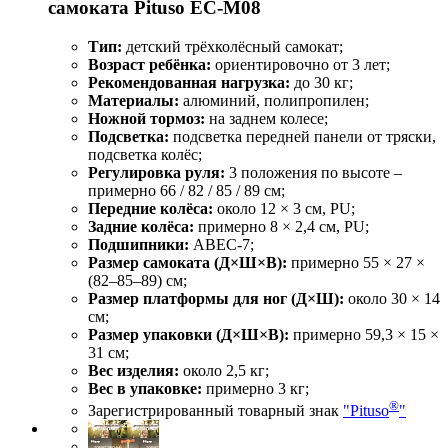
самоката Pituso EC-M08
Тип:
детский трёхколёсный самокат;
Возраст ребёнка:
ориентировочно от 3 лет;
Рекомендованная нагрузка:
до 30 кг;
Материалы:
алюминий, полипропилен;
Ножной тормоз:
на заднем колесе;
Подсветка:
подсветка передней панели от тряски,
подсветка колёс;
Регулировка руля:
3 положения по высоте –
примерно 66 / 82 / 85 / 89 см;
Передние колёса:
около 12 × 3 см, PU;
Задние колёса:
примерно 8 × 2,4 см, PU;
Подшипники:
ABEC‑7;
Размер самоката (Д×Ш×В):
примерно 55 × 27 ×
(82–85–89) см;
Размер платформы для ног (Д×Ш):
около 30 × 14
см;
Размер упаковки (Д×Ш×В):
примерно 59,3 × 15 ×
31 см;
Вес изделия:
около 2,5 кг;
Вес в упаковке:
примерно 3 кг;
®
Зарегистрированный товарный знак
"Pituso
"