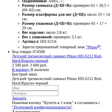
Подшипники:
ABEC‑7;
Размер самоката (Д×Ш×В):
примерно 63 × 28,5 ×
(69–82) см;
Размер платформы для ног (Д×Ш):
около 33 × 14
см;
Размер упаковки (Д×Ш×В):
примерно 65 × 17 ×
29 см;
Вес изделия:
около 2,8 кг;
Вес с упаковкой:
примерно 3,1 кг;
Артикул:
HD-S214;
®
Зарегистрированный товарный знак
"Pituso
"
Код товара:
074508
Детский трехколесный самокат Pituso HD-S212 Red-
black/Красно-черный
2 500 руб.
3 600 руб.
В корзину
В наличии
Быстрый заказ
Детский трехколесный самокат Pituso HD-S212 Red-
black/Красно-черный
Заказать
Нажимая кнопку "Купить в 1 клик" я соглашаюсь с
"Политикой конфиденциальности"
Характеристики