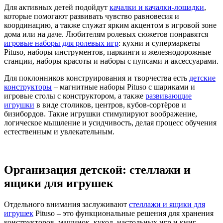
Для активных детей подойдут
качалки и качалки‑лошадки
,
которые помогают развивать чувство равновесия и
координацию, а также служат ярким акцентом в игровой зоне
дома или на даче. Любителям ролевых сюжетов понравятся
игровые наборы для ролевых игр
: кухни и супермаркеты
Pituso, наборы инструментов, паркинги и железнодорожные
станции, наборы красоты и наборы с пупсами и аксессуарами.
Для поклонников конструирования и творчества есть
детские
конструкторы
– магнитные наборы Pituso с шариками и
игровые столы с конструктором, а также
развивающие
игрушки
в виде столиков, центров, кубов‑сортёров и
бизибордов. Такие игрушки стимулируют воображение,
логическое мышление и усидчивость, делая процесс обучения
естественным и увлекательным.
Организация детской: стеллажи и
ящики для игрушек
Отдельного внимания заслуживают
стеллажи и ящики для
игрушек
Pituso – это функциональные решения для хранения
конструкторов, машинок, кукол, настольных игр и книг.