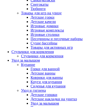
Санки-коляски
Снегокаты
Тюбинги
Товары для игр на улице
Детские горки
Детские качели
Игровые домики
Игровые комплексы
Игровые столики
Песочницы и песочные наборы
Сухие бассейны
Товары для активных игр
Стульчики для кормления
Стульчики для кормления
Уход за малышом
Купание
Горки для ванной
Детские ванны
Коврики для ванны
Круги для купания
Сиденья для купания
Уход и гигиена
Детские горшки
Детские накладки на унитаз
Уход за малышом