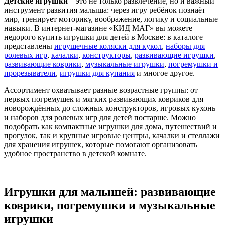
Детские игрушки
– это не только развлечение, но и важный
инструмент развития малыша: через игру ребёнок познаёт
мир, тренирует моторику, воображение, логику и социальные
навыки. В интернет‑магазине «КИД МАГ» вы можете
недорого купить игрушки для детей в Москве: в каталоге
представлены
игрушечные коляски для кукол
,
наборы для
ролевых игр
,
качалки
,
конструкторы
,
развивающие игрушки
,
развивающие коврики
,
музыкальные игрушки
,
погремушки и
прорезыватели
,
игрушки для купания
и многое другое.
Ассортимент охватывает разные возрастные группы: от
первых погремушек и мягких развивающих ковриков для
новорождённых до сложных конструкторов, игровых кухонь
и наборов для ролевых игр для детей постарше. Можно
подобрать как компактные игрушки для дома, путешествий и
прогулок, так и крупные игровые центры, качалки и стеллажи
для хранения игрушек, которые помогают организовать
удобное пространство в детской комнате.
Игрушки для малышей: развивающие
коврики, погремушки и музыкальные
игрушки