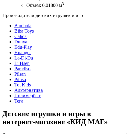
3
Объем: 0,01800 м
Производители детских игрушек и игр
Bambola
Biba Toys
Calida
Dunya
Edu-Play
Huanger
La-Di-Da
Li Hsen
Paradiso
Pilsan
Pituso
Tot Kids
Альтернатива
Полимербыт
Тега
Детские игрушки и игры в
интернет‑магазине «КИД МАГ»