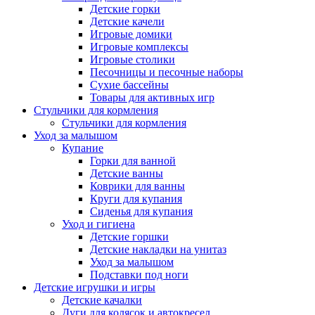
Детские горки
Детские качели
Игровые домики
Игровые комплексы
Игровые столики
Песочницы и песочные наборы
Сухие бассейны
Товары для активных игр
Стульчики для кормления
Стульчики для кормления
Уход за малышом
Купание
Горки для ванной
Детские ванны
Коврики для ванны
Круги для купания
Сиденья для купания
Уход и гигиена
Детские горшки
Детские накладки на унитаз
Уход за малышом
Подставки под ноги
Детские игрушки и игры
Детские качалки
Дуги для колясок и автокресел