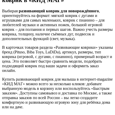
коврик в «КИД МАГ»
Выбирая
развивающий коврик для новорождённого
,
ориентируйтесь на формат: мягкий коврик с дугами и
игрушками для самых маленьких, коврик с пианино – для
любителей музыки и активных ножек, большой игровой
коврик – для ползания и первых шагов. Важно учесть размеры
коврика, толщину, наличие съёмных дуг, подвесок и
дополнительных функций (свет, музыка).
В карточках товаров раздела «Развивающие коврики» указаны
бренд (Pituso, Biba Toys, LaDiDa), артикул, размеры, тип
коврика (игровой, с дугами, с пианино), примерный возраст и
цена. Это позволяет быстро сравнить модели, подобрать
подходящий коврик под ваши задачи и оформить заказ
онлайн.
Купить развивающий коврик для малыша в интернет‑magazine
«КИД МАГ» можно всего за несколько кликов: добавьте
выбранную модель в корзину или воспользуйтесь «Быстрым
заказом». Доступны самовывоз и доставка по Москве, а также
отправка заказов по всей России – вы легко создадите
комфортную и развивающую игровую зону для ребёнка дома
или на даче.