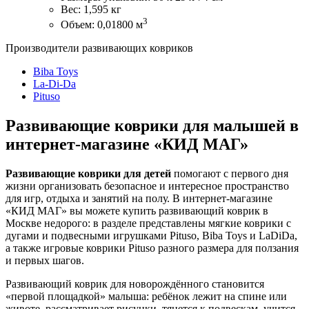
Вес: 1,595 кг
3
Объем: 0,01800 м
Производители развивающих ковриков
Biba Toys
La-Di-Da
Pituso
Развивающие коврики для малышей в
интернет‑магазине «КИД МАГ»
Развивающие коврики для детей
помогают с первого дня
жизни организовать безопасное и интересное пространство
для игр, отдыха и занятий на полу. В интернет‑магазине
«КИД МАГ» вы можете купить развивающий коврик в
Москве недорого: в разделе представлены мягкие коврики с
дугами и подвесными игрушками Pituso, Biba Toys и LaDiDa,
а также игровые коврики Pituso разного размера для ползания
и первых шагов.
Развивающий коврик для новорождённого становится
«первой площадкой» малыша: ребёнок лежит на спине или
животе, рассматривает рисунки, тянется к подвескам, учится