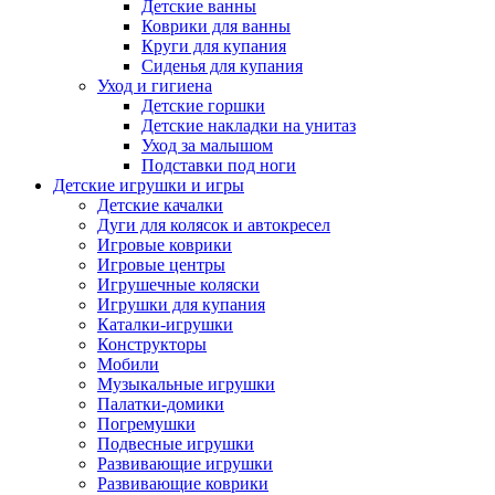
Детские ванны
Коврики для ванны
Круги для купания
Сиденья для купания
Уход и гигиена
Детские горшки
Детские накладки на унитаз
Уход за малышом
Подставки под ноги
Детские игрушки и игры
Детские качалки
Дуги для колясок и автокресел
Игровые коврики
Игровые центры
Игрушечные коляски
Игрушки для купания
Каталки-игрушки
Конструкторы
Мобили
Музыкальные игрушки
Палатки-домики
Погремушки
Подвесные игрушки
Развивающие игрушки
Развивающие коврики