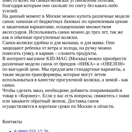
Вместо колес на санках-колясках установлены полозья,
благодаря которым они скользят по снегу без каких-либо
усилий.
На данный момент в Москве можно купить различные модели
санок: начиная от бюджетных базовых по приемлемым ценам
и заканчивая вариантами, оснащенными множеством
аксессуаров. Использовать санки можно до трех лет, так же
как и обычные прогулочные коляски.
Санки-коляски удобны и для малыша, и для мамы. Они
защищают ребенка от ветра и холода, на ручку можно
повесить сумку, в карман – сложить продукты.
В интернет-магазине KID-MAG (Москва) можно приобрести
различные модели санок от брендов «НИКА» и «ОВЕЛОН»
по выгодной цене. Мы предлагаем стандартные варианты, а
также модели-трансформеры, которые могут летом
использоваться в качестве прогулочной коляски, а зимой - как
санки.
Чтобы сделать заказ, необходимо добавить понравившийся
товар в «Корзину». Если у вас есть вопросы, свяжитесь с нами
или закажите обратный звонок. Доставка санок
осуществляется в короткие сроки по Москве и области.
Контакты
8 (800) 555-17-76