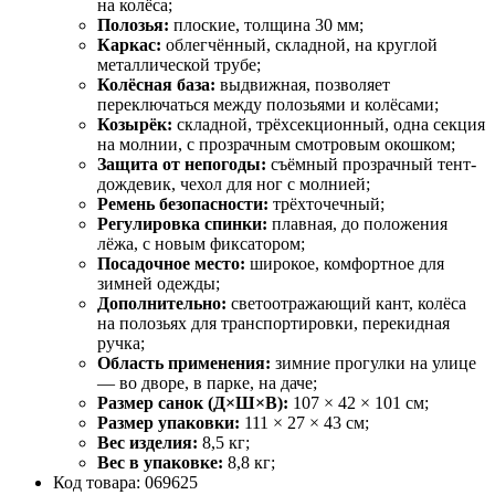
на колёса;
Полозья:
плоские, толщина 30 мм;
Каркас:
облегчённый, складной, на круглой
металлической трубе;
Колёсная база:
выдвижная, позволяет
переключаться между полозьями и колёсами;
Козырёк:
складной, трёхсекционный, одна секция
на молнии, с прозрачным смотровым окошком;
Защита от непогоды:
съёмный прозрачный тент-
дождевик, чехол для ног с молнией;
Ремень безопасности:
трёхточечный;
Регулировка спинки:
плавная, до положения
лёжа, с новым фиксатором;
Посадочное место:
широкое, комфортное для
зимней одежды;
Дополнительно:
светоотражающий кант, колёса
на полозьях для транспортировки, перекидная
ручка;
Область применения:
зимние прогулки на улице
— во дворе, в парке, на даче;
Размер санок (Д×Ш×В):
107 × 42 × 101 см;
Размер упаковки:
111 × 27 × 43 см;
Вес изделия:
8,5 кг;
Вес в упаковке:
8,8 кг;
Код товара:
069625