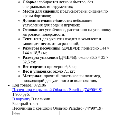
Сборка:
собирается легко и быстро, без
специальных инструментов;
Места для сидения:
предусмотрены сиденья по
краям бортиков;
Дополнительные ёмкости:
небольшие
углубления для воды и игрушек;
Основание:
устойчивое, рассчитано на установку
на ровной поверхности;
Тент:
тент для укрытия входит в комплект и
защищает песок от загрязнений;
Размеры песочницы (Д×Ш×В):
примерно 144 ×
144 × 18,5 см;
Размеры упаковки (Д×Ш×В):
около 86,5 × 35 ×
32,5 см;
Вес изделия:
примерно 6,3 кг;
Вес в упаковке:
около 7,1 кг;
Материал:
прочный пластиковый полимер,
подходящий для уличного использования;
Код товара:
072186
Песочница с крышкой Облачко Paradiso (74*90*19)
1 900 руб.
В корзину
В наличии
Быстрый заказ
Песочница с крышкой Облачко Paradiso (74*90*19)