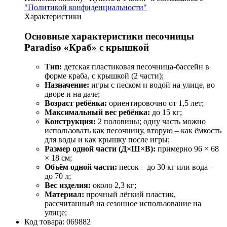
"Политикой конфиденциальности"
Характеристики
Основные характеристики песочницы
Paradiso «Краб» с крышкой
Тип:
детская пластиковая песочница-бассейн в
форме краба, с крышкой (2 части);
Назначение:
игры с песком и водой на улице, во
дворе и на даче;
Возраст ребёнка:
ориентировочно от 1,5 лет;
Максимальный вес ребёнка:
до 15 кг;
Конструкция:
2 половины; одну часть можно
использовать как песочницу, вторую – как ёмкость
для воды и как крышку после игры;
Размер одной части (Д×Ш×В):
примерно 96 × 68
× 18 см;
Объём одной части:
песок – до 30 кг или вода –
до 70 л;
Вес изделия:
около 2,3 кг;
Материал:
прочный лёгкий пластик,
рассчитанный на сезонное использование на
улице;
Код товара:
069882