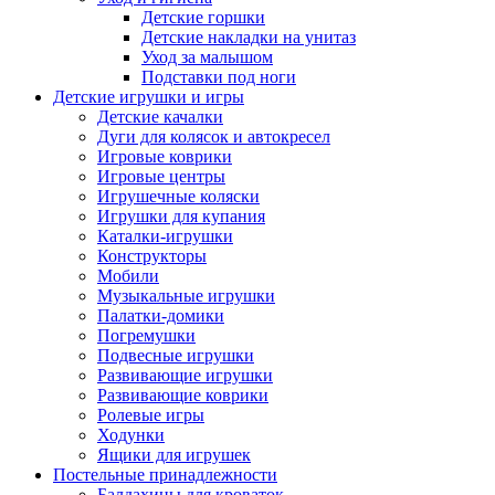
Детские горшки
Детские накладки на унитаз
Уход за малышом
Подставки под ноги
Детские игрушки и игры
Детские качалки
Дуги для колясок и автокресел
Игровые коврики
Игровые центры
Игрушечные коляски
Игрушки для купания
Каталки-игрушки
Конструкторы
Мобили
Музыкальные игрушки
Палатки-домики
Погремушки
Подвесные игрушки
Развивающие игрушки
Развивающие коврики
Ролевые игры
Ходунки
Ящики для игрушек
Постельные принадлежности
Балдахины для кроваток