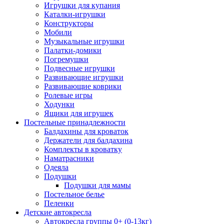
Игрушки для купания
Каталки-игрушки
Конструкторы
Мобили
Музыкальные игрушки
Палатки-домики
Погремушки
Подвесные игрушки
Развивающие игрушки
Развивающие коврики
Ролевые игры
Ходунки
Ящики для игрушек
Постельные принадлежности
Балдахины для кроваток
Держатели для балдахина
Комплекты в кроватку
Наматрасники
Одеяла
Подушки
Подушки для мамы
Постельное белье
Пеленки
Детские автокресла
Автокресла группы 0+ (0-13кг)