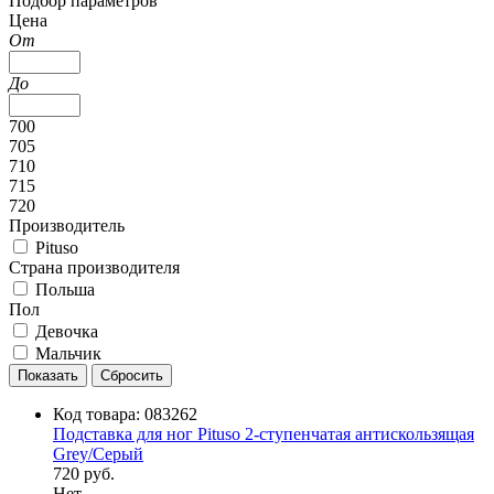
Подбор параметров
Цена
От
До
700
705
710
715
720
Производитель
Pituso
Страна производителя
Польша
Пол
Девочка
Мальчик
Код товара:
083262
Подставка для ног Pituso 2-ступенчатая антискользящая
Grey/Серый
720 руб.
Нет