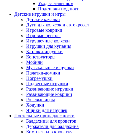
Уход за малышом
Подставки под ноги
Детские игрушки и игры
Детские качалки
Дуги для колясок и автокресел
Игровые коврики
Игровые центры
Игрушечные коляски
Игрушки для купания
Каталки-игрушки
Конструкторы
Мобили
Музыкальные игрушки
Палатки-домики
Погремушки
Подвесные игрушки
Развивающие игрушки
Развивающие коврики
Ролевые игры
Ходунки
Ящики для игрушек
Постельные принадлежности
Балдахины для кроваток
Держатели для балдахина
Комплекты в кроватку