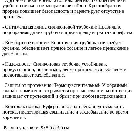
- Эргономичный носик: Угол наклона носика обеспечивает
удобство питья и не загораживает обзор. Крестообразная
прорезь повышает безопасность и гарантирует отсутствие
протечек.
- Оптимальная длина силиконовой трубочки: Правильно
подобранная длина трубочки предотвращает рвотный рефлекс
- Комфортное сосание: Конструкция трубочки не требует
кусания, обеспечивает прямое сосание и легкое привыкание
для малыша.
- Надежность: Силиконовая трубочка устойчива к
прокусыванию, не сползает, легко принимается ребенком и
предотвращает захлебывание.
- Защита от протекания: Термочувствительный V-образный
клапан герметично закрывается при нагревании; конструкция
защищает от протеканий и брызг при любом встряхивании.
- Контроль потока: Буферный клапан регулирует скорость
потока, предотвращая срыгивание и захлебывание во время
кормления.
Размер упаковки: 9х8.5х23.5 см