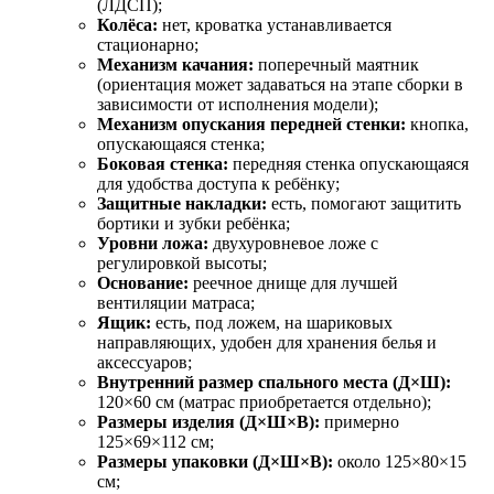
(ЛДСП);
Колёса:
нет, кроватка устанавливается
стационарно;
Механизм качания:
поперечный маятник
(ориентация может задаваться на этапе сборки в
зависимости от исполнения модели);
Механизм опускания передней стенки:
кнопка,
опускающаяся стенка;
Боковая стенка:
передняя стенка опускающаяся
для удобства доступа к ребёнку;
Защитные накладки:
есть, помогают защитить
бортики и зубки ребёнка;
Уровни ложа:
двухуровневое ложе с
регулировкой высоты;
Основание:
реечное днище для лучшей
вентиляции матраса;
Ящик:
есть, под ложем, на шариковых
направляющих, удобен для хранения белья и
аксессуаров;
Внутренний размер спального места (Д×Ш):
120×60 см (матрас приобретается отдельно);
Размеры изделия (Д×Ш×В):
примерно
125×69×112 см;
Размеры упаковки (Д×Ш×В):
около 125×80×15
см;