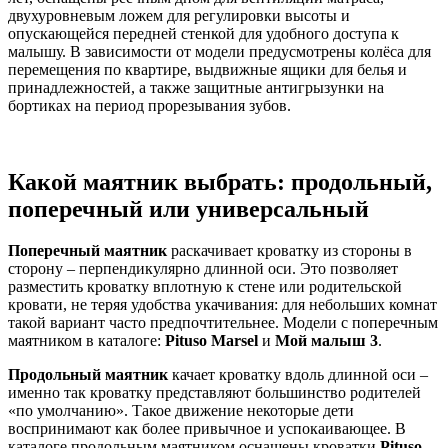
двухуровневым ложем для регулировки высоты и
опускающейся передней стенкой для удобного доступа к
малышу. В зависимости от модели предусмотрены колёса для
перемещения по квартире, выдвижные ящики для белья и
принадлежностей, а также защитные антигрызунки на
бортиках на период прорезывания зубов.
Какой маятник выбрать: продольный,
поперечный или универсальный
Поперечный маятник
раскачивает кроватку из стороны в
сторону – перпендикулярно длинной оси. Это позволяет
разместить кроватку вплотную к стене или родительской
кровати, не теряя удобства укачивания: для небольших комнат
такой вариант часто предпочтительнее. Модели с поперечным
маятником в каталоге:
Pituso Marsel
и
Мой малыш 3
.
Продольный маятник
качает кроватку вдоль длинной оси –
именно так кроватку представляют большинство родителей
«по умолчанию». Такое движение некоторые дети
воспринимают как более привычное и успокаивающее. В
каталоге продольным маятником оснащены кроватки
Pituso