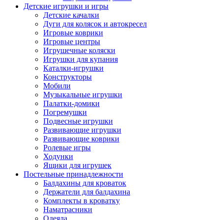
Детские игрушки и игры
Детские качалки
Дуги для колясок и автокресел
Игровые коврики
Игровые центры
Игрушечные коляски
Игрушки для купания
Каталки-игрушки
Конструкторы
Мобили
Музыкальные игрушки
Палатки-домики
Погремушки
Подвесные игрушки
Развивающие игрушки
Развивающие коврики
Ролевые игры
Ходунки
Ящики для игрушек
Постельные принадлежности
Балдахины для кроваток
Держатели для балдахина
Комплекты в кроватку
Наматрасники
Одеяла