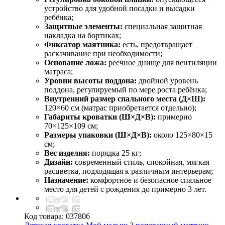
устройство для удобной посадки и высадки
ребёнка;
Защитные элементы:
специальная защитная
накладка на бортиках;
Фиксатор маятника:
есть, предотвращает
раскачивание при необходимости;
Основание ложа:
реечное днище для вентиляции
матраса;
Уровни высоты поддона:
двойной уровень
поддона, регулируемый по мере роста ребёнка;
Внутренний размер спального места (Д×Ш):
120×60 см (матрас приобретается отдельно);
Габариты кроватки (Ш×Д×В):
примерно
70×125×109 см;
Размеры упаковки (Ш×Д×В):
около 125×80×15
см;
Вес изделия:
порядка 25 кг;
Дизайн:
современный стиль, спокойная, мягкая
расцветка, подходящая к различным интерьерам;
Назначение:
комфортное и безопасное спальное
место для детей с рождения до примерно 3 лет.
Код товара:
037806