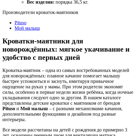
Вес изделия:
порядка 36,5 кг.
Производители кроваток-маятников
Pituso
Мой малыш
Кроватки-маятники для
новорождённых: мягкое укачивание и
удобство с первых дней
Кроватка-маятник – одна из самых востребованных моделей
для новорождённых: плавное качание помогает малышу
быстрее успокоиться и заснуть, имитируя привычное
ощущение на руках у мамы. При этом родители экономят
силы, особенно в первые недели жизни ребёнка, когда ночные
укладывания следуют одно за другим. В нашем каталоге
представлены детские кроватки с маятником от брендов
Pituso
и
Мой малыш
– с разными механизмами качания,
дополнительными функциями и дизайном под разные
интерьеры.
Все модели рассчитаны на детей с рождения до примерно 3
лет, оснащены реечным дном для вентиляции матраса,