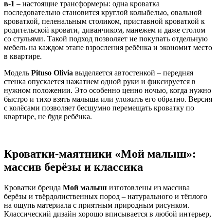
в-1
– настоящие трансформеры: одна кроватка
последовательно становится круглой колыбелью, овальной
кроваткой, пеленальным столиком, приставной кроваткой к
родительской кровати, диванчиком, манежем и даже столом
со стульями. Такой подход позволяет не покупать отдельную
мебель на каждом этапе взросления ребёнка и экономит место
в квартире.
Модель
Pituso Olivia
выделяется автостенкой – передняя
стенка опускается нажатием одной руки и фиксируется в
нужном положении. Это особенно ценно ночью, когда нужно
быстро и тихо взять малыша или уложить его обратно. Версия
с колёсами позволяет бесшумно перемещать кроватку по
квартире, не будя ребёнка.
Кроватки-маятники «Мой малыш»:
массив берёзы и классика
Кроватки бренда
Мой малыш
изготовлены из массива
берёзы и твёрдолиственных пород – натурального и тёплого
на ощупь материала с приятным природным рисунком.
Классический дизайн хорошо вписывается в любой интерьер,