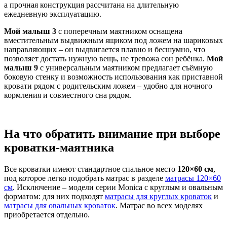
а прочная конструкция рассчитана на длительную
ежедневную эксплуатацию.
Мой малыш 3
с поперечным маятником оснащена
вместительным выдвижным ящиком под ложем на шариковых
направляющих – он выдвигается плавно и бесшумно, что
позволяет достать нужную вещь, не тревожа сон ребёнка.
Мой
малыш 9
с универсальным маятником предлагает съёмную
боковую стенку и возможность использования как приставной
кровати рядом с родительским ложем – удобно для ночного
кормления и совместного сна рядом.
На что обратить внимание при выборе
кроватки-маятника
Все кроватки имеют стандартное спальное место
120×60 см
,
под которое легко подобрать матрас в разделе
матрасы 120×60
см
. Исключение – модели серии Monica с круглым и овальным
форматом: для них подходят
матрасы для круглых кроваток
и
матрасы для овальных кроваток
. Матрас во всех моделях
приобретается отдельно.