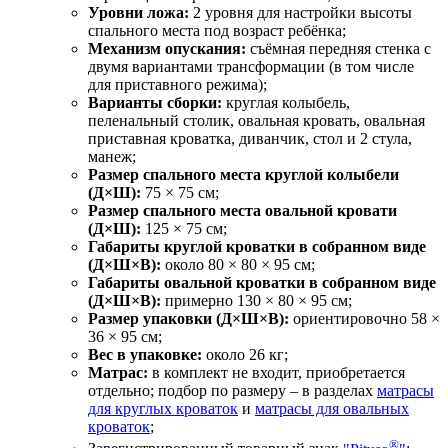
Уровни ложа:
2 уровня для настройки высоты
спального места под возраст ребёнка;
Механизм опускания:
съёмная передняя стенка с
двумя вариантами трансформации (в том числе
для приставного режима);
Варианты сборки:
круглая колыбель,
пеленальный столик, овальная кровать, овальная
приставная кроватка, диванчик, стол и 2 стула,
манеж;
Размер спального места круглой колыбели
(Д×Ш):
75 × 75 см;
Размер спального места овальной кровати
(Д×Ш):
125 × 75 см;
Габариты круглой кроватки в собранном виде
(Д×Ш×В):
около 80 × 80 × 95 см;
Габариты овальной кроватки в собранном виде
(Д×Ш×В):
примерно 130 × 80 × 95 см;
Размер упаковки (Д×Ш×В):
ориентировочно 58 ×
36 × 95 см;
Вес в упаковке:
около 26 кг;
Матрас:
в комплект не входит, приобретается
отдельно; подбор по размеру – в разделах
матрасы
для круглых кроваток
и
матрасы для овальных
кроваток
;
®