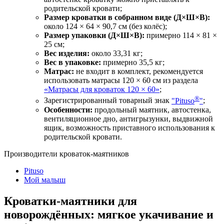
родительской кровати;
Размер кроватки в собранном виде (Д×Ш×В):
около 124 × 64 × 90,7 см (без колёс);
Размер упаковки (Д×Ш×В):
примерно 114 × 81 ×
25 см;
Вес изделия:
около 33,31 кг;
Вес в упаковке:
примерно 35,5 кг;
Матрас:
не входит в комплект, рекомендуется
использовать матрасы 120 × 60 см из раздела
«Матрасы для кроваток 120 × 60»
;
®
Зарегистрированный товарный знак
"Pituso
"
;
Особенности:
продольный маятник, автостенка,
вентиляционное дно, антигрызунки, выдвижной
ящик, возможность приставного использования к
родительской кровати.
Производители кроваток-маятников
Pituso
Мой малыш
Кроватки-маятники для
новорождённых: мягкое укачивание и