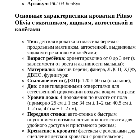
Артикул:
Pit-103 БелБук
Основные характеристики кроватки Pituso
Olivia с маятником, ящиком, автостенкой и
колёсами
Тип:
детская кроватка из массива берёзы с
продольным маятником, автостенкой, выдвижным
ящиком и резиновыми колёсами;
Возраст ребёнка:
ориентировочно от 0 до 3 лет (в
зависимости от роста и активности малыша);
Материалы:
массив берёзы, фанера, ЛДСП, ХДФ,
ДВПО, фурнитура;
Спальное место (Д×Ш):
120 × 60 см (овальное);
Дно:
с вентиляционными отверстиями для
естественной циркуляции воздуха вокруг матраса;
Уровни ложа:
4 положения по высоте от пола
(примерно 25 см ± 1 см; 34 см ± 1–2 см; 40,5 см ±
1–2 см; 47 см ± 1–2 см);
Передняя стенка:
авто‑стенка с быстрым
опусканием и возможностью полного снятия для
удобного доступа и приставного режима;
Крепление к кровати:
фастексы с ремешками для
сцепления детской кроватки с родительской;