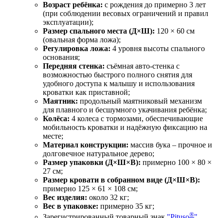
Возраст ребёнка:
с рождения до примерно 3 лет
(при соблюдении весовых ограничений и правил
эксплуатации);
Размер спального места (Д×Ш):
120 × 60 см
(овальная форма ложа);
Регулировка ложа:
4 уровня высоты спального
основания;
Передняя стенка:
съёмная авто-стенка с
возможностью быстрого полного снятия для
удобного доступа к малышу и использования
кроватки как приставной;
Маятник:
продольный маятниковый механизм
для плавного и бесшумного укачивания ребёнка;
Колёса:
4 колеса с тормозами, обеспечивающие
мобильность кроватки и надёжную фиксацию на
месте;
Материал конструкции:
массив бука – прочное и
долговечное натуральное дерево;
Размер упаковки (Д×Ш×В):
примерно 100 × 80 ×
27 см;
Размер кровати в собранном виде (Д×Ш×В):
примерно 125 × 61 × 108 см;
Вес изделия:
около 32 кг;
Вес в упаковке:
примерно 35 кг;
®
Зарегистрированный товарный знак
"Pituso
"