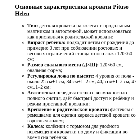
Основные характеристики кровати Pituso
Helen
Тип:
детская кроватка на колесах с продольным
маятником и автостенкой, может использоваться
как приставная к родительской кровати;
Возраст ребёнка:
подходит детям от рождения до
примерно 3 лет при соблюдении ростовых и
весовых ограничений стандартного ложа 120×60
см;
Размер спального места (Д×Ш):
120×60 см,
овальная форма;
Регулировка ложа по высоте:
4 уровня от пола -
около 25 см±1 см, 34 см±1–2 см, 40,5 см±1–2 см, 47
см±1–2 см;
Автостенка:
передняя стенка с возможностью
полного снятия, даёт быстрый доступ к ребёнку и
режим приставной кроватки;
Крепление к родительской кровати:
фастексы с
ремешками для сцепки каркаса детской кровати со
взрослым ложем;
Колеса:
колёсики с тормозом для удобного
перемещения кроватки по дому и фиксации во
время сна ребёнка;