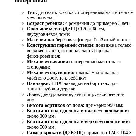
поперечный
Тип:
детская кроватка с поперечным маятниковым
механизмом;
Возраст ребёнка:
с рождения до примерно 3 лет;
Спальное место (Д×Ш):
120 × 60 см,
двухуровневое ложе;
Материалы:
берёзовая фанера, берёзовый шпон;
Конструкция передней стенки:
подвижна только
верхняя планка, основная часть бортика
фиксированная;
Механизм качания:
поперечный маятник со
стопорами;
Механизм опускания:
планка + кнопка для
удобного доступа к ребёнку;
Накладки:
ПВХ-накладки на бортиках для
защиты зубов и дерева;
Ложе:
двухуровневое, вентилируемое реечное
дно;
Высота бортиков от пола:
примерно 950 мм;
Высота от пола до ложа в нижнем положении:
около 300 мм;
Высота от пола до ложа в верхнем положении:
около 500 мм;
Размер кровати (Д×В×Ш):
примерно 124 × 104 ×