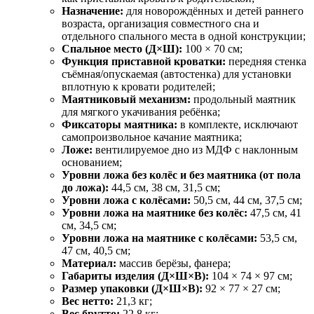
Назначение:
для новорождённых и детей раннего
возраста, организация совместного сна и
отдельного спального места в одной конструкции;
Спальное место (Д×Ш):
100 × 70 см;
Функция приставной кроватки:
передняя стенка
съёмная/опускаемая (автостенка) для установки
вплотную к кровати родителей;
Маятниковый механизм:
продольный маятник
для мягкого укачивания ребёнка;
Фиксаторы маятника:
в комплекте, исключают
самопроизвольное качание маятника;
Ложе:
вентилируемое дно из МДФ с наклонным
основанием;
Уровни ложа без колёс и без маятника (от пола
до ложа):
44,5 см, 38 см, 31,5 см;
Уровни ложа с колёсами:
50,5 см, 44 см, 37,5 см;
Уровни ложа на маятнике без колёс:
47,5 см, 41
см, 34,5 см;
Уровни ложа на маятнике с колёсами:
53,5 см,
47 см, 40,5 см;
Материал:
массив берёзы, фанера;
Габариты изделия (Д×Ш×В):
104 × 74 × 97 см;
Размер упаковки (Д×Ш×В):
92 × 77 × 27 см;
Вес нетто:
21,3 кг;
Вес брутто:
22,8 кг;