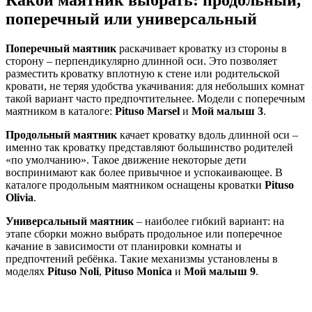
Какой маятник выбрать: продольный,
поперечный или универсальный
Поперечный маятник
раскачивает кроватку из стороны в
сторону – перпендикулярно длинной оси. Это позволяет
разместить кроватку вплотную к стене или родительской
кровати, не теряя удобства укачивания: для небольших комнат
такой вариант часто предпочтительнее. Модели с поперечным
маятником в каталоге:
Pituso Marsel
и
Мой малыш 3
.
Продольный маятник
качает кроватку вдоль длинной оси –
именно так кроватку представляют большинство родителей
«по умолчанию». Такое движение некоторые дети
воспринимают как более привычное и успокаивающее. В
каталоге продольным маятником оснащены кроватки
Pituso
Olivia
.
Универсальный маятник
– наиболее гибкий вариант: на
этапе сборки можно выбрать продольное или поперечное
качание в зависимости от планировки комнаты и
предпочтений ребёнка. Такие механизмы установлены в
моделях
Pituso Noli
,
Pituso Monica
и
Мой малыш 9
.