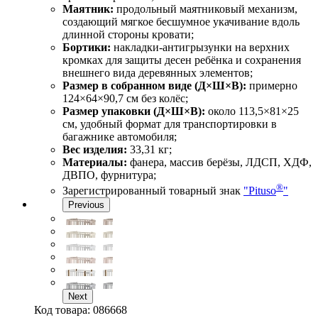
Маятник:
продольный маятниковый механизм,
создающий мягкое бесшумное укачивание вдоль
длинной стороны кровати;
Бортики:
накладки-антигрызунки на верхних
кромках для защиты десен ребёнка и сохранения
внешнего вида деревянных элементов;
Размер в собранном виде (Д×Ш×В):
примерно
124×64×90,7 см без колёс;
Размер упаковки (Д×Ш×В):
около 113,5×81×25
см, удобный формат для транспортировки в
багажнике автомобиля;
Вес изделия:
33,31 кг;
Материалы:
фанера, массив берёзы, ЛДСП, ХДФ,
ДВПО, фурнитура;
®
Зарегистрированный товарный знак
"Pituso
"
Previous
Next
Код товара:
086668