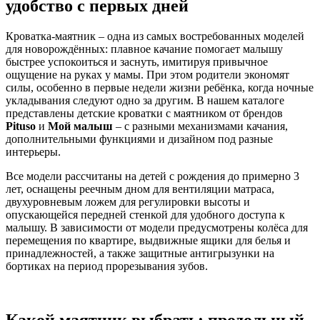
удобство с первых дней
Кроватка-маятник – одна из самых востребованных моделей
для новорождённых: плавное качание помогает малышу
быстрее успокоиться и заснуть, имитируя привычное
ощущение на руках у мамы. При этом родители экономят
силы, особенно в первые недели жизни ребёнка, когда ночные
укладывания следуют одно за другим. В нашем каталоге
представлены детские кроватки с маятником от брендов
Pituso
и
Мой малыш
– с разными механизмами качания,
дополнительными функциями и дизайном под разные
интерьеры.
Все модели рассчитаны на детей с рождения до примерно 3
лет, оснащены реечным дном для вентиляции матраса,
двухуровневым ложем для регулировки высоты и
опускающейся передней стенкой для удобного доступа к
малышу. В зависимости от модели предусмотрены колёса для
перемещения по квартире, выдвижные ящики для белья и
принадлежностей, а также защитные антигрызунки на
бортиках на период прорезывания зубов.