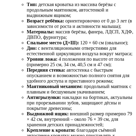
Тип:
детская кроватка из массива берёзы с
продольным маятником, автостенкой и
выдвижным ящиком;
Возраст ребёнка:
ориентировочно от 0 до 3 лет (в
зависимости от роста и активности малыша);
Материалы:
массив берёзы, фанера, ЛДСП, ХДФ,
ДВПО, фурнитура;
Спальное место (Д×Ш):
120 × 60 см (овальное);
Дно:
с вентиляционными отверстиями для
естественной циркуляции воздуха вокруг матраса;
Уровни ложа:
4 положения по высоте от пола
(примерно 25 см, 34 см, 40,5 см и 47 см);
Передняя стенка:
автостенка с быстрым
опусканием и возможностью полного снятия для
удобного доступа и приставного режима;
Маятниковый механизм:
продольный маятник с
плавным и бесшумным укачиванием;
Антигрызунки:
накладки на бортиках, актуальны
при прорезывании зубов, защищают дёсны и
покрытие древесины;
Выдвижной ящик:
внешний размер примерно 79
× 42 см, внутренний – около 76 × 39 см, для
хранения детских принадлежностей;
Крепление к кровати:
благодаря съёмной
автостенке кроватку можно приставлять к