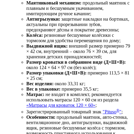
Маятниковый механизм:
продольный маятник с
плавным и бесшумным укачиванием,
имитирующим ручное качание;
Антигрызунки:
защитные накладки на бортиках,
актуальны при прорезывании зубов,
предохраняют дёсны и покрытие древесины;
Колёса:
резиновые бесшумные колёсики с
тормозом для удобства перемещения по дому;
Выдвижной ящик:
внешний размер примерно 79
× 42 см, внутренний – около 76 × 39 см, для
хранения детских принадлежностей;
Размер кроватки в собранном виде (Д×Ш×В):
около 124 × 64 × 97 см (без колёс);
Размер упаковки (Д×Ш×В):
примерно 113,5 × 81
× 25 см;
Вес изделия:
около 33,31 кг;
Вес в упаковке:
примерно 35,5 кг;
Матрас:
не входит в комплект, рекомендуется
использовать матрасы 120 × 60 см из раздела
«Матрасы для кроваток 120 × 60»
;
®
Зарегистрированный товарный знак
"Pituso
"
;
Особенности:
продольный маятник, авто‑стенка,
вентиляционное дно, антигрызунки, выдвижной
ящик, резиновые бесшумные колёса с тормозом,
возможность приставного использования к