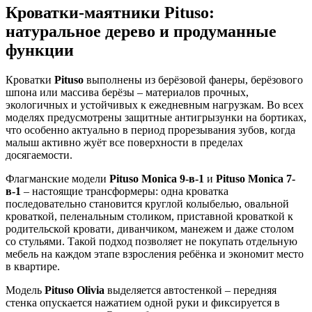
Кроватки-маятники Pituso:
натуральное дерево и продуманные
функции
Кроватки
Pituso
выполнены из берёзовой фанеры, берёзового
шпона или массива берёзы – материалов прочных,
экологичных и устойчивых к ежедневным нагрузкам. Во всех
моделях предусмотрены защитные антигрызунки на бортиках,
что особенно актуально в период прорезывания зубов, когда
малыш активно жуёт все поверхности в пределах
досягаемости.
Флагманские модели
Pituso Monica 9-в-1
и
Pituso Monica 7-
в-1
– настоящие трансформеры: одна кроватка
последовательно становится круглой колыбелью, овальной
кроваткой, пеленальным столиком, приставной кроваткой к
родительской кровати, диванчиком, манежем и даже столом
со стульями. Такой подход позволяет не покупать отдельную
мебель на каждом этапе взросления ребёнка и экономит место
в квартире.
Модель
Pituso Olivia
выделяется автостенкой – передняя
стенка опускается нажатием одной руки и фиксируется в