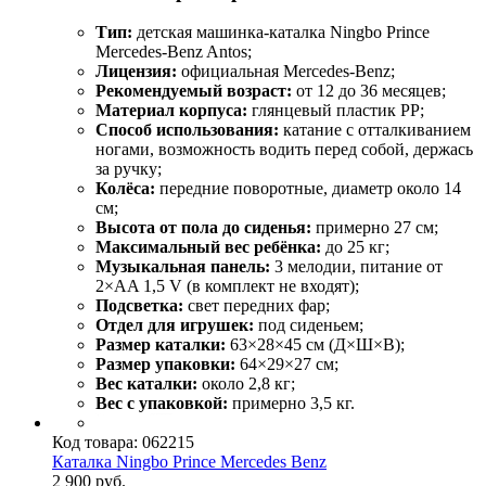
Тип:
детская машинка-каталка Ningbo Prince
Mercedes-Benz Antos;
Лицензия:
официальная Mercedes-Benz;
Рекомендуемый возраст:
от 12 до 36 месяцев;
Материал корпуса:
глянцевый пластик PP;
Способ использования:
катание с отталкиванием
ногами, возможность водить перед собой, держась
за ручку;
Колёса:
передние поворотные, диаметр около 14
см;
Высота от пола до сиденья:
примерно 27 см;
Максимальный вес ребёнка:
до 25 кг;
Музыкальная панель:
3 мелодии, питание от
2×AA 1,5 V (в комплект не входят);
Подсветка:
свет передних фар;
Отдел для игрушек:
под сиденьем;
Размер каталки:
63×28×45 см (Д×Ш×В);
Размер упаковки:
64×29×27 см;
Вес каталки:
около 2,8 кг;
Вес с упаковкой:
примерно 3,5 кг.
Код товара:
062215
Каталка Ningbo Prince Merсedes Benz
2 900 руб.