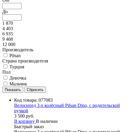
От
До
1 870
4 403
6 935
9 468
12 000
Производитель
Pilsan
Страна производителя
Турция
Пол
Девочка
Мальчик
Код товара:
077083
Велосипед 3-х колёсный Pilsan Dino, с родительской
ручкой
3 500 руб.
В корзину
В наличии
Быстрый заказ
Велосипед 3-х колёсный Pilsan Dino, с родительской