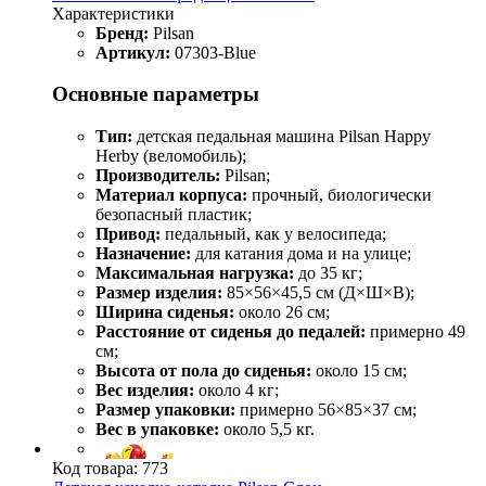
Характеристики
Бренд:
Pilsan
Артикул:
07303-Blue
Основные параметры
Тип:
детская педальная машина Pilsan Happy
Herby (веломобиль);
Производитель:
Pilsan;
Материал корпуса:
прочный, биологически
безопасный пластик;
Привод:
педальный, как у велосипеда;
Назначение:
для катания дома и на улице;
Максимальная нагрузка:
до 35 кг;
Размер изделия:
85×56×45,5 см (Д×Ш×В);
Ширина сиденья:
около 26 см;
Расстояние от сиденья до педалей:
примерно 49
см;
Высота от пола до сиденья:
около 15 см;
Вес изделия:
около 4 кг;
Размер упаковки:
примерно 56×85×37 см;
Вес в упаковке:
около 5,5 кг.
Код товара:
773