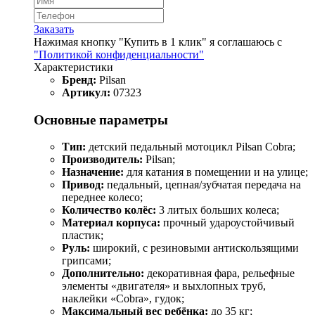
Заказать
Нажимая кнопку "Купить в 1 клик" я соглашаюсь с
"Политикой конфиденциальности"
Характеристики
Бренд:
Pilsan
Артикул:
07323
Основные параметры
Тип:
детский педальный мотоцикл Pilsan Cobra;
Производитель:
Pilsan;
Назначение:
для катания в помещении и на улице;
Привод:
педальный, цепная/зубчатая передача на
переднее колесо;
Количество колёс:
3 литых больших колеса;
Материал корпуса:
прочный удароустойчивый
пластик;
Руль:
широкий, с резиновыми антискользящими
грипсами;
Дополнительно:
декоративная фара, рельефные
элементы «двигателя» и выхлопных труб,
наклейки «Cobra», гудок;
Максимальный вес ребёнка:
до 35 кг;