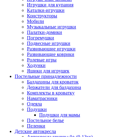
Игрушки для купания
Каталки-игрушки
Конструкторы
Мобили
Музыкальные игрушки
Палатки-домики
Погремушки
Подвесные игрушки
Развивающие игрушки
Развивающие коврики
Ролевые игры
Ходунки
Ящики для игрушек
Постельные принадлежности
Балдахины для кроваток
Держатели для балдахина
Комплекты в кроватку
Наматрасники
Одеяла
Подушки
Подушки для мамы
Постельное белье
Пеленки
Детские автокресла
Автокресла группы 0+ (0-13кг)