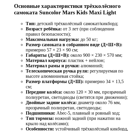
Основные характеристики трёхколёсного
самоката Suncolor Mars Kids Maxi Light
Тип:
детский трёхколёсный самокат/кикборд;
Возраст ребёнка:
от 3 лет (при соблюдении
правил безопасности);
Максимальная нагрузка:
до 50 кг;
Размер самоката в собранном виде (Д×Ш×В):
примерно 57 × 23 × 90 см;
Габариты (Д×Ш×В):
около 900 × 230 × 570 мм;
Материал корпуса:
пластик + нейлон;
Материал рамы и ручки:
алюминий;
Телескопическая ручка руля:
регулируемая по
высоте алюминиевая стойка;
Размер платформы (Д×Ш):
примерно 34 × 13,5
см;
Передние колёса:
около 120 × 30 мм, прозрачный
полиуретан, светодиоды (светятся при движении);
Двойные задние колёса:
диаметр около 76 мм,
прозрачный полиуретан, светодиоды;
Подшипники:
Abec‑5, плавный и ровный ход;
Тип тормоза:
ножной задний (при нажатии на
крыло над колёсами);
Особенности:
устойчивый трёхколёсный кикборд,