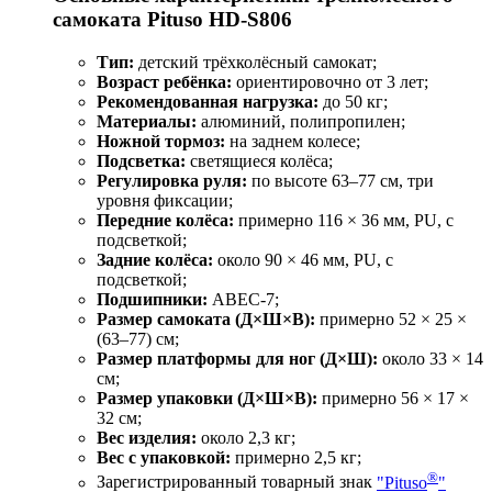
самоката Pituso HD-S806
Тип:
детский трёхколёсный самокат;
Возраст ребёнка:
ориентировочно от 3 лет;
Рекомендованная нагрузка:
до 50 кг;
Материалы:
алюминий, полипропилен;
Ножной тормоз:
на заднем колесе;
Подсветка:
светящиеся колёса;
Регулировка руля:
по высоте 63–77 см, три
уровня фиксации;
Передние колёса:
примерно 116 × 36 мм, PU, с
подсветкой;
Задние колёса:
около 90 × 46 мм, PU, с
подсветкой;
Подшипники:
ABEC‑7;
Размер самоката (Д×Ш×В):
примерно 52 × 25 ×
(63–77) см;
Размер платформы для ног (Д×Ш):
около 33 × 14
см;
Размер упаковки (Д×Ш×В):
примерно 56 × 17 ×
32 см;
Вес изделия:
около 2,3 кг;
Вес с упаковкой:
примерно 2,5 кг;
®
Зарегистрированный товарный знак
"Pituso
"