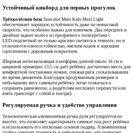
Устойчивый кикборд для первых прогулок
Трёхколёсная база
Suncolor Mars Kids Maxi Light
обеспечивает хорошую устойчивость даже на невысокой
скорости, что особенно важно для новичков. Два передних и
двойное заднее колесо из прозрачного полиуретана с
LED‑подсветкой не только красиво светятся в темноте, но и
отличаются износостойкостью, мягким ходом и хорошим
сцеплением с дорожным покрытием.
Широкая антискользящая платформа длиной около 34 см и
шириной примерно 13,5 см даёт ребёнку достаточно места для
комфортной постановки ножки, снижая риск соскальзывания
во время движения. Благодаря продуманным размерам и
небольшому весу самоката ребёнку легко толкаться и
сохранять равновесие, а родителям несложно перенести или
взять транспорт с собой в поездку.
Регулируемая ручка и удобство управления
Телескопическая алюминиевая ручка руля регулируется по
высоте, что позволяет адаптировать самокат под рост ребёнка
и использовать его несколько сезонов подряд. Алюминиевая
стойка сочетает прочность и небольшой вес, что помогает