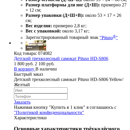
Размер платформы для ног (Д×Ш):
примерно 27
× 12 см;
Размер упаковки (Д×Ш×В):
около 53 × 17 × 26
см;
Вес изделия:
примерно 2,8 кг;
Вес с упаковкой:
около 3,17 кг;
®
Зарегистрированный товарный знак
"Pituso
"
Код товара:
074082
Детский трехколесный самокат Pituso HD-S806
1 800 руб.
2 100 руб.
В корзину
В наличии
Быстрый заказ
Детский трехколесный самокат Pituso HD-S806 Yellow/
Желтый
Заказать
Нажимая кнопку "Купить в 1 клик" я соглашаюсь с
"Политикой конфиденциальности"
Характеристики
Основные характеристики трёхколёсного