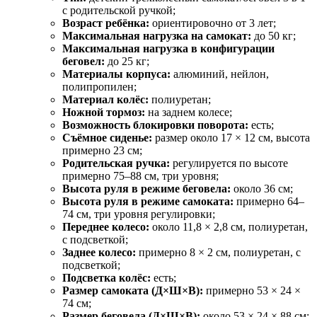
с родительской ручкой;
Возраст ребёнка:
ориентировочно от 3 лет;
Максимальная нагрузка на самокат:
до 50 кг;
Максимальная нагрузка в конфигурации
беговел:
до 25 кг;
Материалы корпуса:
алюминий, нейлон,
полипропилен;
Материал колёс:
полиуретан;
Ножной тормоз:
на заднем колесе;
Возможность блокировки поворота:
есть;
Съёмное сиденье:
размер около 17 × 12 см, высота
примерно 23 см;
Родительская ручка:
регулируется по высоте
примерно 75–88 см, три уровня;
Высота руля в режиме беговела:
около 36 см;
Высота руля в режиме самоката:
примерно 64–
74 см, три уровня регулировки;
Переднее колесо:
около 11,8 × 2,8 см, полиуретан,
с подсветкой;
Заднее колесо:
примерно 8 × 2 см, полиуретан, с
подсветкой;
Подсветка колёс:
есть;
Размер самоката (Д×Ш×В):
примерно 53 × 24 ×
74 см;
Размер беговела (Д×Ш×В):
около 53 × 24 × 88 см;