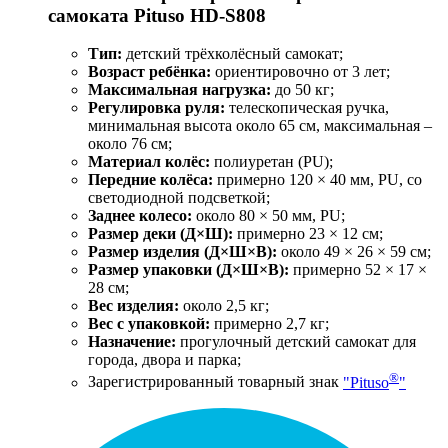
самоката Pituso HD-S808
Тип:
детский трёхколёсный самокат;
Возраст ребёнка:
ориентировочно от 3 лет;
Максимальная нагрузка:
до 50 кг;
Регулировка руля:
телескопическая ручка,
минимальная высота около 65 см, максимальная –
около 76 см;
Материал колёс:
полиуретан (PU);
Передние колёса:
примерно 120 × 40 мм, PU, со
светодиодной подсветкой;
Заднее колесо:
около 80 × 50 мм, PU;
Размер деки (Д×Ш):
примерно 23 × 12 см;
Размер изделия (Д×Ш×В):
около 49 × 26 × 59 см;
Размер упаковки (Д×Ш×В):
примерно 52 × 17 ×
28 см;
Вес изделия:
около 2,5 кг;
Вес с упаковкой:
примерно 2,7 кг;
Назначение:
прогулочный детский самокат для
города, двора и парка;
®
Зарегистрированный товарный знак
"Pituso
"