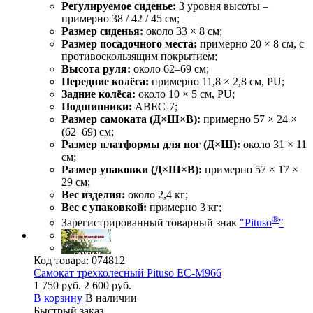
Регулируемое сиденье:
3 уровня высоты –
примерно 38 / 42 / 45 см;
Размер сиденья:
около 33 × 8 см;
Размер посадочного места:
примерно 20 × 8 см, с
противоскользящим покрытием;
Высота руля:
около 62–69 см;
Передние колёса:
примерно 11,8 × 2,8 см, PU;
Задние колёса:
около 10 × 5 см, PU;
Подшипники:
ABEC‑7;
Размер самоката (Д×Ш×В):
примерно 57 × 24 ×
(62–69) см;
Размер платформы для ног (Д×Ш):
около 31 × 11
см;
Размер упаковки (Д×Ш×В):
примерно 57 × 17 ×
29 см;
Вес изделия:
около 2,4 кг;
Вес с упаковкой:
примерно 3 кг;
®
Зарегистрированный товарный знак
"Pituso
"
Код товара:
074812
Самокат трехколесный Pituso EC-M966
1 750 руб.
2 600 руб.
В корзину
В наличии
Быстрый заказ