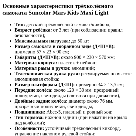
Основные характеристики трёхколёсного
самоката Suncolor Mars Kids Maxi Light
Тип:
детский трёхколёсный самокат/кикборд;
Возраст ребёнка:
от 3 лет (при соблюдении правил
безопасности);
Максимальная нагрузка:
до 50 кг;
Размер самоката в собранном виде (Д×Ш×В):
примерно 57 × 23 × 90 см;
Габариты (Д×Ш×В):
около 900 × 230 × 570 мм;
Материал корпуса:
пластик + нейлон;
Материал рамы и ручки:
алюминий;
Телескопическая ручка руля:
регулируемая по высоте
алюминиевая стойка;
Размер платформы (Д×Ш):
примерно 34 × 13,5 см;
Передние колёса:
около 120 × 30 мм, прозрачный
полиуретан, светодиоды (светятся при движении);
Двойные задние колёса:
диаметр около 76 мм,
прозрачный полиуретан, светодиоды;
Подшипники:
Abec‑5, плавный и ровный ход;
Тип тормоза:
ножной задний (при нажатии на крыло
над колёсами);
Особенности:
устойчивый трёхколёсный кикборд,
управление наклоном рулевой стойки;