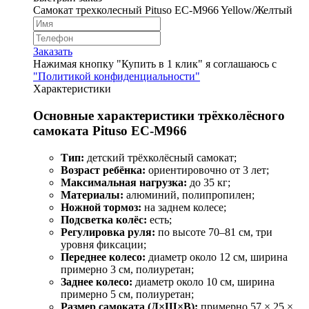
Самокат трехколесный Pituso EC-M966 Yellow/Желтый
Заказать
Нажимая кнопку "Купить в 1 клик" я соглашаюсь с
"Политикой конфиденциальности"
Характеристики
Основные характеристики трёхколёсного
самоката Pituso EC-M966
Тип:
детский трёхколёсный самокат;
Возраст ребёнка:
ориентировочно от 3 лет;
Максимальная нагрузка:
до 35 кг;
Материалы:
алюминий, полипропилен;
Ножной тормоз:
на заднем колесе;
Подсветка колёс:
есть;
Регулировка руля:
по высоте 70–81 см, три
уровня фиксации;
Переднее колесо:
диаметр около 12 см, ширина
примерно 3 см, полиуретан;
Заднее колесо:
диаметр около 10 см, ширина
примерно 5 см, полиуретан;
Размер самоката (Д×Ш×В):
примерно 57 × 25 ×