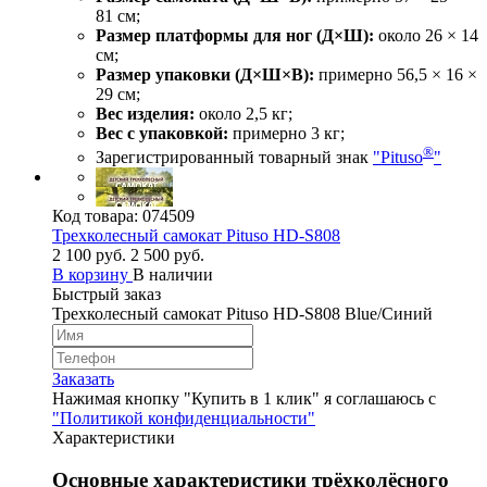
81 см;
Размер платформы для ног (Д×Ш):
около 26 × 14
см;
Размер упаковки (Д×Ш×В):
примерно 56,5 × 16 ×
29 см;
Вес изделия:
около 2,5 кг;
Вес с упаковкой:
примерно 3 кг;
®
Зарегистрированный товарный знак
"Pituso
"
Код товара:
074509
Трехколесный самокат Pituso HD-S808
2 100 руб.
2 500 руб.
В корзину
В наличии
Быстрый заказ
Трехколесный самокат Pituso HD-S808 Blue/Синий
Заказать
Нажимая кнопку "Купить в 1 клик" я соглашаюсь с
"Политикой конфиденциальности"
Характеристики
Основные характеристики трёхколёсного