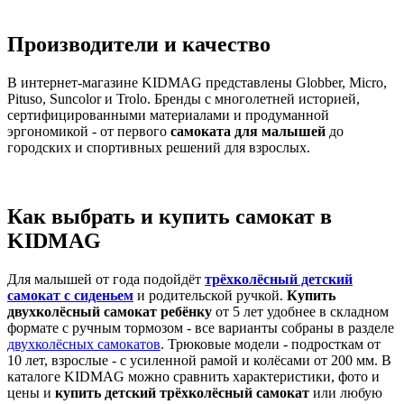
Производители и качество
В интернет-магазине KIDMAG представлены Globber, Micro,
Pituso, Suncolor и Trolo. Бренды с многолетней историей,
сертифицированными материалами и продуманной
эргономикой - от первого
самоката для малышей
до
городских и спортивных решений для взрослых.
Как выбрать и купить самокат в
KIDMAG
Для малышей от года подойдёт
трёхколёсный детский
самокат с сиденьем
и родительской ручкой.
Купить
двухколёсный самокат ребёнку
от 5 лет удобнее в складном
формате с ручным тормозом - все варианты собраны в разделе
двухколёсных самокатов
. Трюковые модели - подросткам от
10 лет, взрослые - с усиленной рамой и колёсами от 200 мм. В
каталоге KIDMAG можно сравнить характеристики, фото и
цены и
купить детский трёхколёсный самокат
или любую