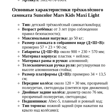
Основные характеристики трёхколёсного
самоката Suncolor Mars Kids Maxi Light
Тип:
детский трёхколёсный самокат/кикборд;
Возраст ребёнка:
от 3 лет (при соблюдении
правил безопасности);
Максимальная нагрузка:
до 50 кг;
Размер самоката в собранном виде (Д×Ш×В):
примерно 57 × 23 × 90 см;
Габариты (Д×Ш×В):
около 900 × 230 × 570 мм;
Материал корпуса:
пластик + нейлон;
Материал рамы и ручки:
алюминий;
Телескопическая ручка руля:
регулируемая по
высоте алюминиевая стойка;
Размер платформы (Д×Ш):
примерно 34 × 13,5
см;
Передние колёса:
около 120 × 30 мм, прозрачный
полиуретан, светодиоды (светятся при движении);
Двойные задние колёса:
диаметр около 76 мм,
прозрачный полиуретан, светодиоды;
Подшипники:
Abec‑5, плавный и ровный ход;
Тип тормоза:
ножной задний (при нажатии на
крыло над колёсами);