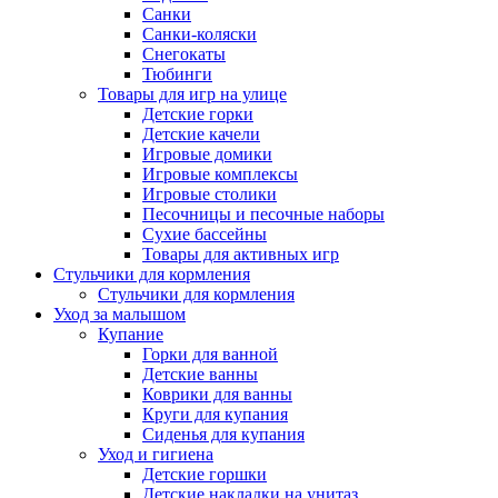
Санки
Санки-коляски
Снегокаты
Тюбинги
Товары для игр на улице
Детские горки
Детские качели
Игровые домики
Игровые комплексы
Игровые столики
Песочницы и песочные наборы
Сухие бассейны
Товары для активных игр
Стульчики для кормления
Стульчики для кормления
Уход за малышом
Купание
Горки для ванной
Детские ванны
Коврики для ванны
Круги для купания
Сиденья для купания
Уход и гигиена
Детские горшки
Детские накладки на унитаз