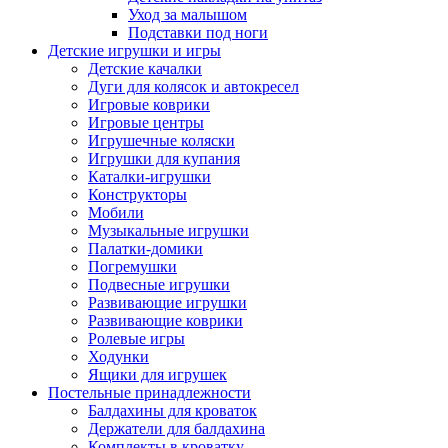
Уход за малышом
Подставки под ноги
Детские игрушки и игры
Детские качалки
Дуги для колясок и автокресел
Игровые коврики
Игровые центры
Игрушечные коляски
Игрушки для купания
Каталки-игрушки
Конструкторы
Мобили
Музыкальные игрушки
Палатки-домики
Погремушки
Подвесные игрушки
Развивающие игрушки
Развивающие коврики
Ролевые игры
Ходунки
Ящики для игрушек
Постельные принадлежности
Балдахины для кроваток
Держатели для балдахина
Комплекты в кроватку