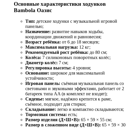
Основные характеристики ходунков
Bambola Оазис
Тип:
детские ходунки с музыкальной игровой
панелью;
Назначение:
развитие навыков ходьбы,
координации движений и равновесия;
Возраст ребёнка:
от 6 до 18 месяцев;
Максимальная нагрузка:
12 кг;
Рекомендуемый рост ребёнка:
до 80 см;
Колёса:
7 силиконовых поворотных колёс;
Диаметр колёс:
7 см;
Регулировка высоты:
4 уровня;
Основание:
широкое для максимальной
устойчивости;
Игровая панель:
съёмная музыкальная панель со
световыми и звуковыми эффектами, работает от 2
батареек типа AA (в комплект не входят);
Сиденье:
мягкое, надёжно крепится к раме,
съёмное, подходит для стирки;
Складывание:
легко и компактно складываются;
Тормозная система:
есть;
Размер изделия (Д×Ш×В):
65 × 59 × 55 см;
Размер в сложенном виде (Д×Ш×В):
65 × 59 × 30