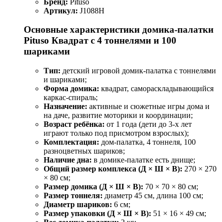
Бренд:
Pituso
Артикул:
J1088H
Основные характеристики домика-палатки
Pituso Квадрат с 4 тоннелями и 100
шариками
Тип:
детский игровой домик-палатка с тоннелями
и шариками;
Форма домика:
квадрат, самораскладывающийся
каркас-спираль;
Назначение:
активные и сюжетные игры дома и
на даче, развитие моторики и координации;
Возраст ребёнка:
от 1 года (дети до 3-х лет
играют только под присмотром взрослых);
Комплектация:
дом-палатка, 4 тоннеля, 100
разноцветных шариков;
Наличие дна:
в домике-палатке есть днище;
Общий размер комплекса (Д × Ш × В):
270 × 270
× 80 см;
Размер домика (Д × Ш × В):
70 × 70 × 80 см;
Размер тоннеля:
диаметр 45 см, длина 100 см;
Диаметр шариков:
6 см;
Размер упаковки (Д × Ш × В):
51 × 16 × 49 см;