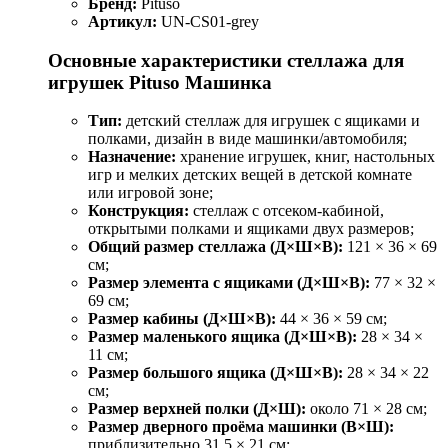
Бренд:
Pituso
Артикул:
UN-CS01-grey
Основные характеристики стеллажа для
игрушек Pituso Машинка
Тип:
детский стеллаж для игрушек с ящиками и
полками, дизайн в виде машинки/автомобиля;
Назначение:
хранение игрушек, книг, настольных
игр и мелких детских вещей в детской комнате
или игровой зоне;
Конструкция:
стеллаж с отсеком-кабиной,
открытыми полками и ящиками двух размеров;
Общий размер стеллажа (Д×Ш×В):
121 × 36 × 69
см;
Размер элемента с ящиками (Д×Ш×В):
77 × 32 ×
69 см;
Размер кабины (Д×Ш×В):
44 × 36 × 59 см;
Размер маленького ящика (Д×Ш×В):
28 × 34 ×
11 см;
Размер большого ящика (Д×Ш×В):
28 × 34 × 22
см;
Размер верхней полки (Д×Ш):
около 71 × 28 см;
Размер дверного проёма машинки (В×Ш):
приблизительно 31,5 × 21 см;