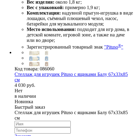
Вес изделия:
около 1,8 кг;
Вес с упаковкой:
примерно 1,9 кг;
Комплектация:
надувной прыгун‑игрушка в виде
лошадки, съёмный плюшевый чехол, насос,
батарейки для музыкального модуля;
Место использования:
подходит для игр дома, в
детской комнате, игровой зоне, а также на даче
или во дворе;
®
Зарегистрированный товарный знак
"Pituso
"
Код товара:
086060
Стеллаж для игрушек Pituso с ящиками Балу 67х33х85
см
4 030 руб.
Нет
в наличии
Новинка
Быстрый заказ
Стеллаж для игрушек Pituso с ящиками Балу 67х33х85
см