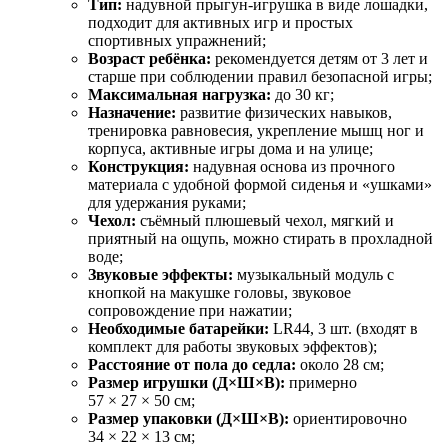
Тип:
надувной прыгун‑игрушка в виде лошадки,
подходит для активных игр и простых
спортивных упражнений;
Возраст ребёнка:
рекомендуется детям от 3 лет и
старше при соблюдении правил безопасной игры;
Максимальная нагрузка:
до 30 кг;
Назначение:
развитие физических навыков,
тренировка равновесия, укрепление мышц ног и
корпуса, активные игры дома и на улице;
Конструкция:
надувная основа из прочного
материала с удобной формой сиденья и «ушками»
для удержания руками;
Чехол:
съёмный плюшевый чехол, мягкий и
приятный на ощупь, можно стирать в прохладной
воде;
Звуковые эффекты:
музыкальный модуль с
кнопкой на макушке головы, звуковое
сопровождение при нажатии;
Необходимые батарейки:
LR44, 3 шт. (входят в
комплект для работы звуковых эффектов);
Расстояние от пола до седла:
около 28 см;
Размер игрушки (Д×Ш×В):
примерно
57 × 27 × 50 см;
Размер упаковки (Д×Ш×В):
ориентировочно
34 × 22 × 13 см;