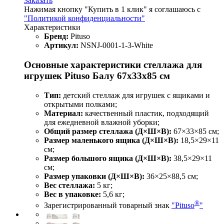
Заказать
Нажимая кнопку "Купить в 1 клик" я соглашаюсь с
"Политикой конфиденциальности"
Характеристики
Бренд:
Pituso
Артикул:
NSNJ-0001-1-3-White
Основные характеристики стеллажа для
игрушек Pituso Балу 67х33х85 см
Тип:
детский стеллаж для игрушек с ящиками и
открытыми полками;
Материал:
качественный пластик, подходящий
для ежедневной влажной уборки;
Общий размер стеллажа (Д×Ш×В):
67×33×85 см;
Размер маленького ящика (Д×Ш×В):
18,5×29×11
см;
Размер большого ящика (Д×Ш×В):
38,5×29×11
см;
Размер упаковки (Д×Ш×В):
36×25×88,5 см;
Вес стеллажа:
5 кг;
Вес в упаковке:
5,6 кг;
®
Зарегистрированный товарный знак
"Pituso
"