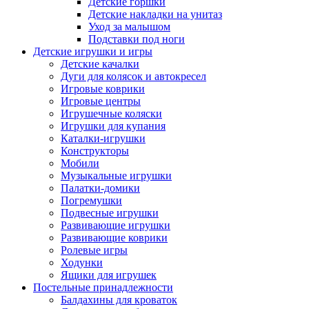
Детские горшки
Детские накладки на унитаз
Уход за малышом
Подставки под ноги
Детские игрушки и игры
Детские качалки
Дуги для колясок и автокресел
Игровые коврики
Игровые центры
Игрушечные коляски
Игрушки для купания
Каталки-игрушки
Конструкторы
Мобили
Музыкальные игрушки
Палатки-домики
Погремушки
Подвесные игрушки
Развивающие игрушки
Развивающие коврики
Ролевые игры
Ходунки
Ящики для игрушек
Постельные принадлежности
Балдахины для кроваток