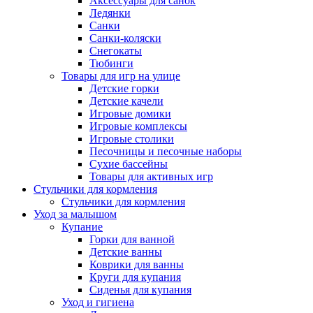
Аксессуары для санок
Ледянки
Санки
Санки-коляски
Снегокаты
Тюбинги
Товары для игр на улице
Детские горки
Детские качели
Игровые домики
Игровые комплексы
Игровые столики
Песочницы и песочные наборы
Сухие бассейны
Товары для активных игр
Стульчики для кормления
Стульчики для кормления
Уход за малышом
Купание
Горки для ванной
Детские ванны
Коврики для ванны
Круги для купания
Сиденья для купания
Уход и гигиена