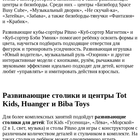
центры и бизиборды. Среди них – центры «Бизиборд Space
Busy Cube», «Музыкальный дворик», «Не скучай‑ка»,
«Затейка», «Забава», а также бизиборды‑тянучки «Фантазия»
и «Крабик».
Развивающие кубы‑сортёры Pituso «Куб‑сортер Магнетик» и
«Куб‑сортер Бэби Умник» помогают ребёнку освоить формы и
цвета, научиться подбирать подходящие отверстия для
фигурок и тренировать усидчивость. Развивающая игрушка
«Юный водитель», музыкальный руль «Озорник» и другие
интерактивные модели с кнопками, рулём, рычажками и
звуковыми эффектами идеально подходят для детей, которые
любят «управлять» и имитировать действия взрослых.
Развивающие столики и центры Tot
Kids, Huanger и Biba Toys
Для более комплексных занятий подойдут
развивающие
столики для детей
: Tot Kids «Гусеница», «Лёва», «Морской»
(2 в 1, свет, музыка) и столы Pituso для игры с конструктором с
различным количеством деталей и стульчиком в комплекте. На
таких столиках ребёнок может одновременно играть,