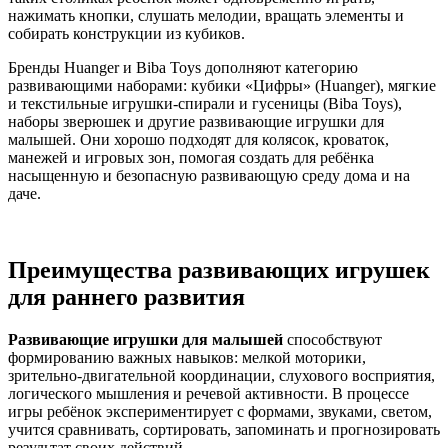
нажимать кнопки, слушать мелодии, вращать элементы и
собирать конструкции из кубиков.
Бренды Huanger и Biba Toys дополняют категорию
развивающими наборами: кубики «Цифры» (Huanger), мягкие
и текстильные игрушки‑спирали и гусеницы (Biba Toys),
наборы зверюшек и другие развивающие игрушки для
малышей. Они хорошо подходят для колясок, кроваток,
манежей и игровых зон, помогая создать для ребёнка
насыщенную и безопасную развивающую среду дома и на
даче.
Преимущества развивающих игрушек
для раннего развития
Развивающие игрушки для малышей
способствуют
формированию важных навыков: мелкой моторики,
зрительно‑двигательной координации, слухового восприятия,
логического мышления и речевой активности. В процессе
игры ребёнок экспериментирует с формами, звуками, светом,
учится сравнивать, сортировать, запоминать и прогнозировать
результат своих действий.