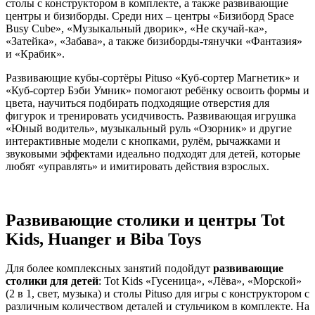
столы с конструктором в комплекте, а также развивающие
центры и бизиборды. Среди них – центры «Бизиборд Space
Busy Cube», «Музыкальный дворик», «Не скучай‑ка»,
«Затейка», «Забава», а также бизиборды‑тянучки «Фантазия»
и «Крабик».
Развивающие кубы‑сортёры Pituso «Куб‑сортер Магнетик» и
«Куб‑сортер Бэби Умник» помогают ребёнку освоить формы и
цвета, научиться подбирать подходящие отверстия для
фигурок и тренировать усидчивость. Развивающая игрушка
«Юный водитель», музыкальный руль «Озорник» и другие
интерактивные модели с кнопками, рулём, рычажками и
звуковыми эффектами идеально подходят для детей, которые
любят «управлять» и имитировать действия взрослых.
Развивающие столики и центры Tot
Kids, Huanger и Biba Toys
Для более комплексных занятий подойдут
развивающие
столики для детей
: Tot Kids «Гусеница», «Лёва», «Морской»
(2 в 1, свет, музыка) и столы Pituso для игры с конструктором с
различным количеством деталей и стульчиком в комплекте. На