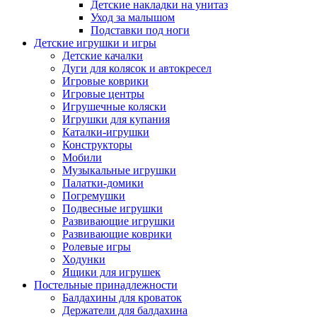
Детские накладки на унитаз
Уход за малышом
Подставки под ноги
Детские игрушки и игры
Детские качалки
Дуги для колясок и автокресел
Игровые коврики
Игровые центры
Игрушечные коляски
Игрушки для купания
Каталки-игрушки
Конструкторы
Мобили
Музыкальные игрушки
Палатки-домики
Погремушки
Подвесные игрушки
Развивающие игрушки
Развивающие коврики
Ролевые игры
Ходунки
Ящики для игрушек
Постельные принадлежности
Балдахины для кроваток
Держатели для балдахина